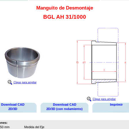
Manguito de Desmontaje
BGL AH 31/1000
Clique para ampliar
Clique para ampliar
Download CAD
Download CAD
Imprimir
2D/3D
2D/3D (con rodamiento)
ones:
950 mm
Medida del Eje