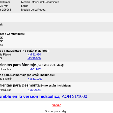
1000 mm
Medida Interior del Rodamiento
525 mm
Largo
r 1060x8
Medida de la Rosca
d:
ntos Compatibles:
0K
0K
00K
os para Montaje (no están incluidos):
e Fijación
HM 31/950
MS
MS 31/950
ientas para Montaje
(no están incluidas):
idráulica
HMV 190E
os para Desmontaje (no están incluidos):
e Fijación
HM 31/1060
ientas para Desmontaje
(no están incluidas):
idráulica
HMV 212E
nible en la versión hidraulica,
AOH 31/1000
volver
Buscar por codigo: