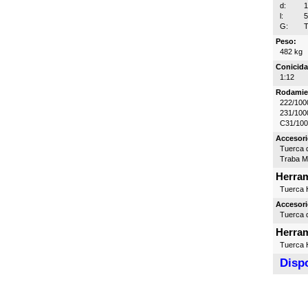
d:
l:
G:
T
Peso:
482 kg
Conicida
1:12
Rodamie
222/100
231/100
C31/10
Accesori
Tuerca d
Traba 
Herram
Tuerca H
Accesori
Tuerca d
Herram
Tuerca H
Dispo