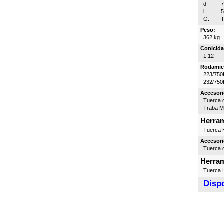
d:
l:
G:
T
Peso:
362 kg
Conicida
1:12
Rodamie
223/750
232/750
Accesori
Tuerca d
Traba 
Herram
Tuerca H
Accesori
Tuerca d
Herram
Tuerca H
Dispo