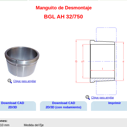
Manguito de Desmontaje
BGL AH 32/750
Clique para ampliar
Clique para ampliar
Download CAD
Download CAD
Imprimir
2D/3D
2D/3D (con rodamiento)
ones:
710 mm
Medida del Eje