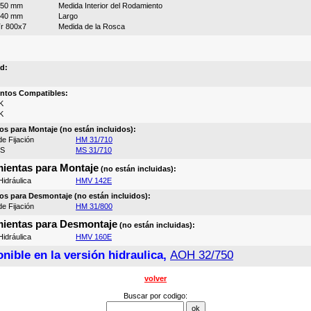
750 mm
Medida Interior del Rodamiento
540 mm
Largo
r 800x7
Medida de la Rosca
d:
ntos Compatibles:
K
K
os para Montaje (no están incluidos):
e Fijación
HM 31/710
MS
MS 31/710
ientas para Montaje
(no están incluidas):
idráulica
HMV 142E
os para Desmontaje (no están incluidos):
e Fijación
HM 31/800
ientas para Desmontaje
(no están incluidas):
idráulica
HMV 160E
nible en la versión hidraulica,
AOH 32/750
volver
Buscar por codigo: