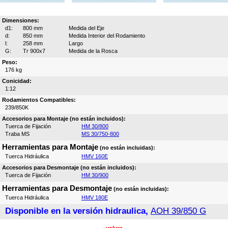
Dimensiones:
d1:
800 mm
Medida del Eje
d:
850 mm
Medida Interior del Rodamiento
l:
258 mm
Largo
G:
Tr 900x7
Medida de la Rosca
Peso:
176 kg
Conicidad:
1:12
Rodamientos Compatibles:
239/850K
Accesorios para Montaje (no están incluidos):
Tuerca de Fijación
HM 30/800
Traba MS
MS 30/750-800
Herramientas para Montaje
(no están incluidas):
Tuerca Hidráulica
HMV 160E
Accesorios para Desmontaje (no están incluidos):
Tuerca de Fijación
HM 30/900
Herramientas para Desmontaje
(no están incluidas):
Tuerca Hidráulica
HMV 180E
Disponible en la versión hidraulica,
AOH 39/850 G