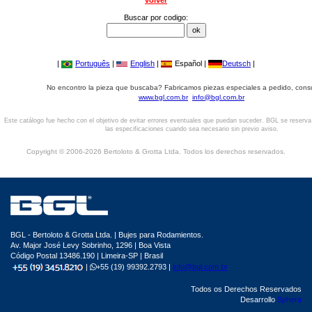
volver
Buscar por codigo:
|
Português
|
English
|
Español |
Deutsch
|
No encontro la pieza que buscaba? Fabricamos piezas especiales a pedido, cons
www.bgl.com.br
info@bgl.com.br
Este catálogo fue hecho con el objetivo de evitar errores eventuales que puedan suceder. BGL se reserv
las especificaciones cuando sea necesario sin previo aviso.
Copyright © 2006-2026 Bertoloto & Grotta Ltda. Todos los derechos reservados.
BGL - Bertoloto & Grotta Ltda. | Bujes para Rodamientos.
Av. Major José Levy Sobrinho, 1296 | Boa Vista
Código Postal 13486.190 | Limeira-SP | Brasil
|
+55 (19) 99392.2793 |
info@bgl.com.br
Todos os Derechos Reservados
Desarrollo
Sphera