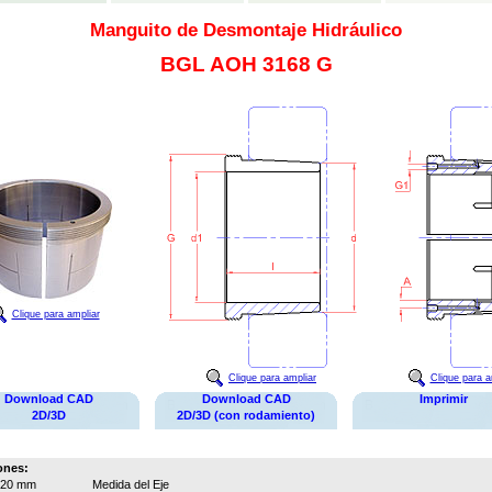
Manguito de Desmontaje Hidráulico
BGL AOH 3168 G
Clique para ampliar
Clique para ampliar
Clique para a
Download CAD
Download CAD
Imprimir
2D/3D
2D/3D (con rodamiento)
ones:
320 mm
Medida del Eje