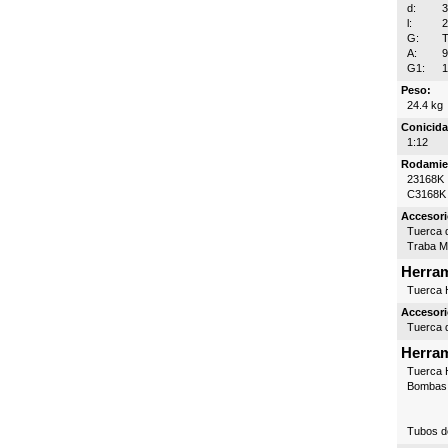
d:
l:
G:
T
A:
G1:
1
Peso:
24.4 kg
Conicida
1:12
Rodamie
23168K
C3168K
Accesori
Tuerca d
Traba 
Herram
Tuerca H
Accesori
Tuerca d
Herram
Tuerca H
Bombas 
Tubos d