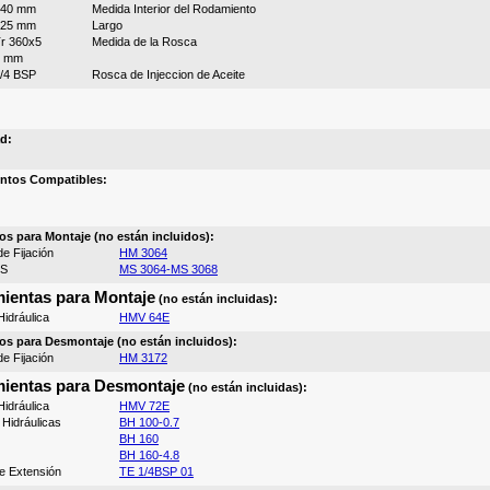
340 mm
Medida Interior del Rodamiento
225 mm
Largo
r 360x5
Medida de la Rosca
9 mm
/4 BSP
Rosca de Injeccion de Aceite
d:
ntos Compatibles:
os para Montaje (no están incluidos):
e Fijación
HM 3064
MS
MS 3064-MS 3068
ientas para Montaje
(no están incluidas):
idráulica
HMV 64E
os para Desmontaje (no están incluidos):
e Fijación
HM 3172
ientas para Desmontaje
(no están incluidas):
idráulica
HMV 72E
Hidráulicas
BH 100-0.7
BH 160
BH 160-4.8
e Extensión
TE 1/4BSP 01