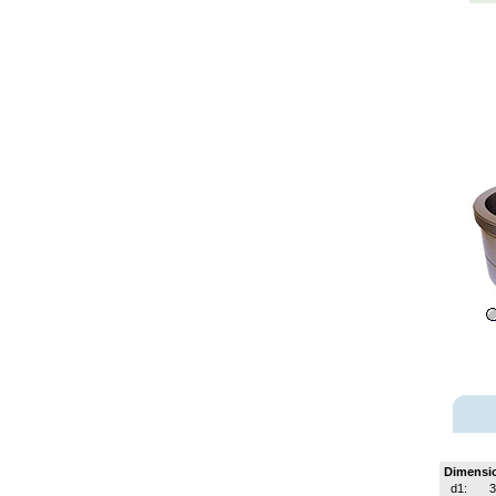
Dimensi
d1: