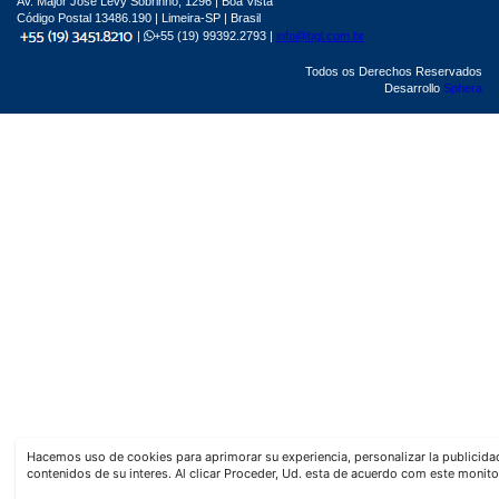
Av. Major José Levy Sobrinho, 1296 | Boa Vista
Código Postal 13486.190 | Limeira-SP | Brasil
|
+55 (19) 99392.2793 |
info@bgl.com.br
Todos os Derechos Reservados
Desarrollo
Sphera
Hacemos uso de cookies para aprimorar su experiencia, personalizar la publicid
contenidos de su interes. Al clicar Proceder, Ud. esta de acuerdo com este monito