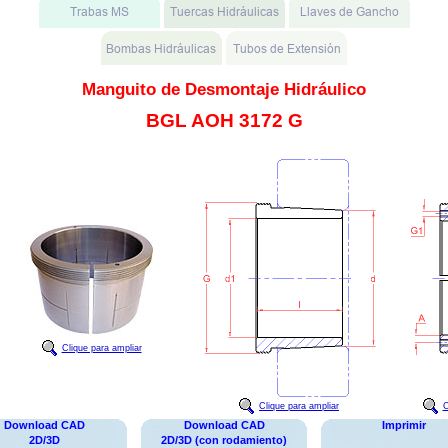
Manguito de Desmontaje Hidráulico
BGL AOH 3172 G
Clique para ampliar
Clique para ampliar
C
Download CAD
Download CAD
Imprimir
2D/3D
2D/3D (con rodamiento)