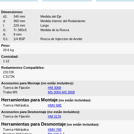
Dimensiones:
d1:
340 mm
Medida del Eje
d:
360 mm
Medida Interior del Rodamiento
l:
229 mm
Largo
G:
Tr 380x5
Medida de la Rosca
A:
9 mm
G1:
1/4 BSP
Rosca de Injeccion de Aceite
Peso:
29.6 kg
Conicidad:
1:12
Rodamientos Compatibles:
23172K
C3172K
Accesorios para Montaje (no están incluidos):
Tuerca de Fijación
HM 3068
Traba MS
MS 3064-MS 3068
Herramientas para Montaje
(no están incluidas):
Tuerca Hidráulica
HMV 68E
Accesorios para Desmontaje (no están incluidos):
Tuerca de Fijación
HM 3176
Herramientas para Desmontaje
(no están incluidas):
Tuerca Hidráulica
HMV 76E