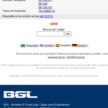
Bombas Hidráulicas
BH 100-0.7
BH 160
BH 160-4.8
Tubos de Extensión
TE 1/4BSP 01
Disponible en la versión normal,
AH 3172 G
volver
Buscar por codigo:
|
Português
|
English
|
Español |
Deutsch
|
No encontro la pieza que buscaba? Fabricamos piezas especiales a pedido, cons
www.bgl.com.br
info@bgl.com.br
Este catálogo fue hecho con el objetivo de evitar errores eventuales que puedan suceder. BGL se reserv
las especificaciones cuando sea necesario sin previo aviso.
Copyright © 2006-2026 Bertoloto & Grotta Ltda. Todos los derechos reservados.
BGL - Bertoloto & Grotta Ltda. | Bujes para Rodamientos.