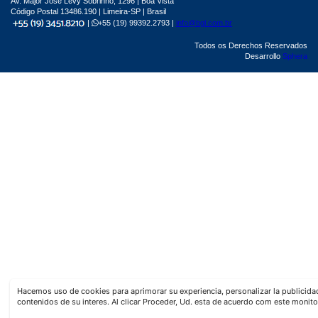
Av. Major José Levy Sobrinho, 1296 | Boa Vista
Código Postal 13486.190 | Limeira-SP | Brasil
|
+55 (19) 99392.2793 |
info@bgl.com.br
Todos os Derechos Reservados
Desarrollo
Sphera
Hacemos uso de cookies para aprimorar su experiencia, personalizar la publicid
contenidos de su interes. Al clicar Proceder, Ud. esta de acuerdo com este monito