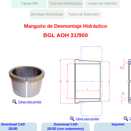
Manguito de Desmontaje Hidráulico
BGL AOH 31/900
Clique para ampliar
Clique para ampliar
C
Download CAD
Download CAD
Imprimir
2D/3D
2D/3D (con rodamiento)