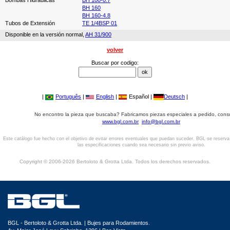
Bombas Hidráulicas
BH 100-0.7
BH 160
BH 160-4.8
Tubos de Extensión
TE 1/4BSP 01
Disponible en la versión normal,
AH 31/900
volver
Buscar por codigo:
|
Português
|
English
|
Español |
Deutsch
|
No encontro la pieza que buscaba? Fabricamos piezas especiales a pedido, cons
www.bgl.com.br
info@bgl.com.br
Este catálogo fue hecho con el objetivo de evitar errores eventuales que puedan suceder. BGL se reserv
las especificaciones cuando sea necesario sin previo aviso.
Copyright © 2006-2026 Bertoloto & Grotta Ltda. Todos los derechos reservados.
BGL - Bertoloto & Grotta Ltda. | Bujes para Rodamientos.