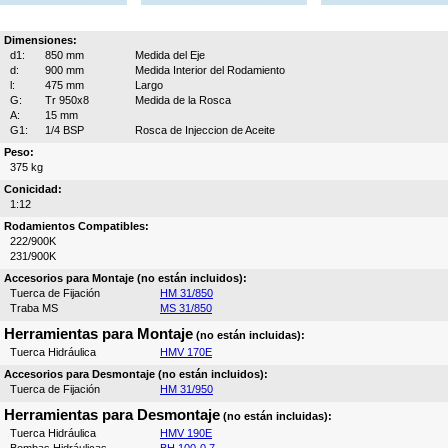
Dimensiones:
d1:
850 mm
Medida del Eje
d:
900 mm
Medida Interior del Rodamiento
l:
475 mm
Largo
G:
Tr 950x8
Medida de la Rosca
A:
15 mm
G1:
1/4 BSP
Rosca de Injeccion de Aceite
Peso:
375 kg
Conicidad:
1:12
Rodamientos Compatibles:
222/900K
231/900K
Accesorios para Montaje (no están incluidos):
Tuerca de Fijación
HM 31/850
Traba MS
MS 31/850
Herramientas para Montaje
(no están incluidas):
Tuerca Hidráulica
HMV 170E
Accesorios para Desmontaje (no están incluidos):
Tuerca de Fijación
HM 31/950
Herramientas para Desmontaje
(no están incluidas):
Tuerca Hidráulica
HMV 190E