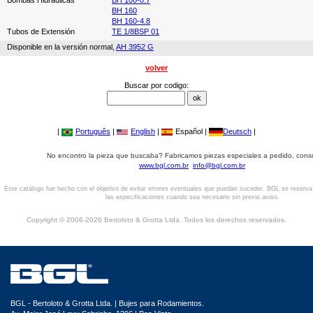
Bombas Hidráulicas
BH 100-0.7
BH 160
BH 160-4.8
Tubos de Extensión
TE 1/8BSP 01
Disponible en la versión normal,
AH 3952 G
volver
Buscar por codigo:
|
Português
|
English
|
Español |
Deutsch
|
No encontro la pieza que buscaba? Fabricamos piezas especiales a pedido, cons
www.bgl.com.br
info@bgl.com.br
Este catálogo fue hecho con el objetivo de evitar errores eventuales que puedan suceder. BGL se reserv
las especificaciones cuando sea necesario sin previo aviso.
Copyright © 2006-2026 Bertoloto & Grotta Ltda. Todos los derechos reservados.
BGL - Bertoloto & Grotta Ltda. | Bujes para Rodamientos.