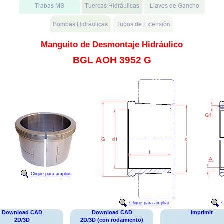
Manguito de Desmontaje Hidráulico
BGL AOH 3952 G
Clique para ampliar
Clique para ampliar
C
Download CAD
Download CAD
Imprimir
2D/3D
2D/3D (con rodamiento)