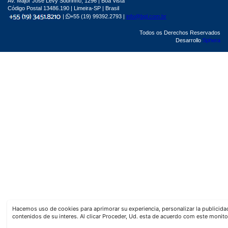
Av. Major José Levy Sobrinho, 1296 | Boa Vista
Código Postal 13486.190 | Limeira-SP | Brasil
|
+55 (19) 99392.2793 |
info@bgl.com.br
Todos os Derechos Reservados
Desarrollo
Sphera
Hacemos uso de cookies para aprimorar su experiencia, personalizar la publicid
contenidos de su interes. Al clicar Proceder, Ud. esta de acuerdo com este monito