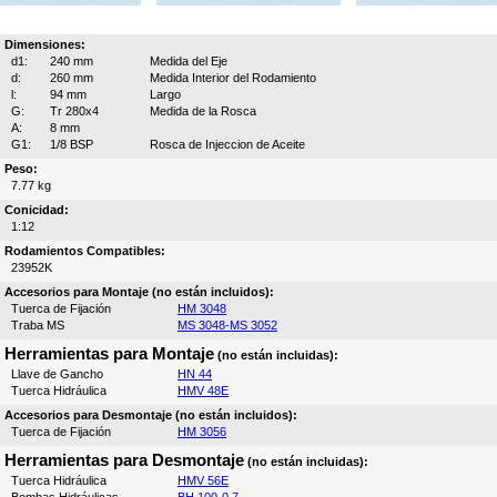
Dimensiones:
d1:
240 mm
Medida del Eje
d:
260 mm
Medida Interior del Rodamiento
l:
94 mm
Largo
G:
Tr 280x4
Medida de la Rosca
A:
8 mm
G1:
1/8 BSP
Rosca de Injeccion de Aceite
Peso:
7.77 kg
Conicidad:
1:12
Rodamientos Compatibles:
23952K
Accesorios para Montaje (no están incluidos):
Tuerca de Fijación
HM 3048
Traba MS
MS 3048-MS 3052
Herramientas para Montaje
(no están incluidas):
Llave de Gancho
HN 44
Tuerca Hidráulica
HMV 48E
Accesorios para Desmontaje (no están incluidos):
Tuerca de Fijación
HM 3056
Herramientas para Desmontaje
(no están incluidas):
Tuerca Hidráulica
HMV 56E