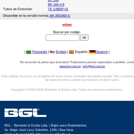
BH 160
BH 160-4.8
Tubos de Extensión
TE 1/4BSP 01
Disponible en la versión normal,
AH 39/1060 G
volver
Buscar por codigo:
|
Português
|
English
|
Español |
Deutsch
|
No encontro la pieza que buscaba? Fabricamos piezas especiales a pedido, cons
www.bgl.com.br
info@bgl.com.br
Este catálogo fue hecho con el objetivo de evitar errores eventuales que puedan suceder. BGL se reserv
las especificaciones cuando sea necesario sin previo aviso.
Copyright © 2006-2026 Bertoloto & Grotta Ltda. Todos los derechos reservados.
BGL - Bertoloto & Grotta Ltda. | Bujes para Rodamientos.
Av. Major José Levy Sobrinho, 1296 | Boa Vista