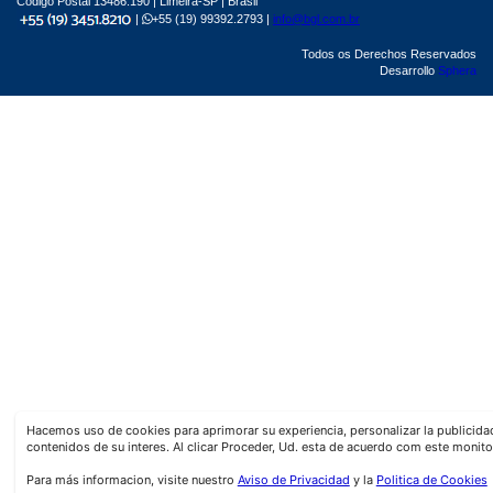
Código Postal 13486.190 | Limeira-SP | Brasil
|
+55 (19) 99392.2793 |
info@bgl.com.br
Todos os Derechos Reservados
Desarrollo
Sphera
Hacemos uso de cookies para aprimorar su experiencia, personalizar la publicid
contenidos de su interes. Al clicar Proceder, Ud. esta de acuerdo com este monito
Para más informacion, visite nuestro
Aviso de Privacidad
y la
Politica de Cookies