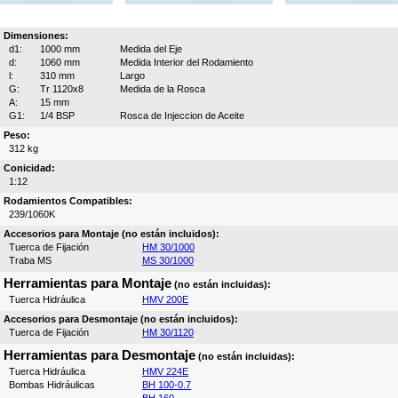
Dimensiones:
d1:
1000 mm
Medida del Eje
d:
1060 mm
Medida Interior del Rodamiento
l:
310 mm
Largo
G:
Tr 1120x8
Medida de la Rosca
A:
15 mm
G1:
1/4 BSP
Rosca de Injeccion de Aceite
Peso:
312 kg
Conicidad:
1:12
Rodamientos Compatibles:
239/1060K
Accesorios para Montaje (no están incluidos):
Tuerca de Fijación
HM 30/1000
Traba MS
MS 30/1000
Herramientas para Montaje
(no están incluidas):
Tuerca Hidráulica
HMV 200E
Accesorios para Desmontaje (no están incluidos):
Tuerca de Fijación
HM 30/1120
Herramientas para Desmontaje
(no están incluidas):
Tuerca Hidráulica
HMV 224E
Bombas Hidráulicas
BH 100-0.7