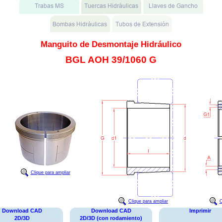
Manguito de Desmontaje Hidráulico
BGL AOH 39/1060 G
Clique para ampliar
Clique para ampliar
C
Download CAD
Download CAD
Imprimir
2D/3D
2D/3D (con rodamiento)