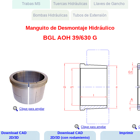
Manguito de Desmontaje Hidráulico
BGL AOH 39/630 G
Clique para ampliar
Clique para ampliar
C
Download CAD
Download CAD
Imprimir
2D/3D
2D/3D (con rodamiento)