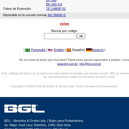
BH 160
BH 160-4.8
Tubos de Extensión
TE 1/4BSP 01
Disponible en la versión normal,
AH 39/630 G
volver
Buscar por codigo:
|
Português
|
English
|
Español |
Deutsch
|
No encontro la pieza que buscaba? Fabricamos piezas especiales a pedido, cons
www.bgl.com.br
info@bgl.com.br
Este catálogo fue hecho con el objetivo de evitar errores eventuales que puedan suceder. BGL se reserv
las especificaciones cuando sea necesario sin previo aviso.
Copyright © 2006-2026 Bertoloto & Grotta Ltda. Todos los derechos reservados.
BGL - Bertoloto & Grotta Ltda. | Bujes para Rodamientos.
Av. Major José Levy Sobrinho, 1296 | Boa Vista