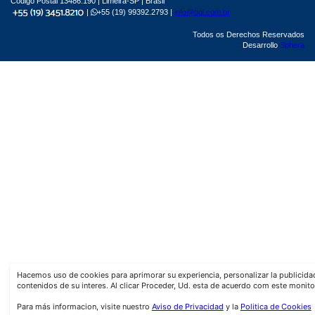
Código Postal 13486.190 | Limeira-SP | Brasil
|
+55 (19) 99392.2793 |
info@bgl.com.br
Todos os Derechos Reservados
Desarrollo
Sphera
Hacemos uso de cookies para aprimorar su experiencia, personalizar la publicid
contenidos de su interes. Al clicar Proceder, Ud. esta de acuerdo com este monito
Para más informacion, visite nuestro
Aviso de Privacidad
y la
Politica de Cookies