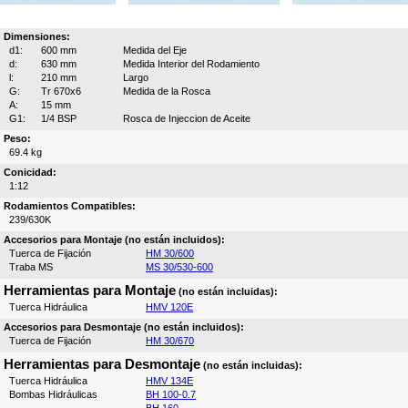
Dimensiones:
d1:
600 mm
Medida del Eje
d:
630 mm
Medida Interior del Rodamiento
l:
210 mm
Largo
G:
Tr 670x6
Medida de la Rosca
A:
15 mm
G1:
1/4 BSP
Rosca de Injeccion de Aceite
Peso:
69.4 kg
Conicidad:
1:12
Rodamientos Compatibles:
239/630K
Accesorios para Montaje (no están incluidos):
Tuerca de Fijación
HM 30/600
Traba MS
MS 30/530-600
Herramientas para Montaje
(no están incluidas):
Tuerca Hidráulica
HMV 120E
Accesorios para Desmontaje (no están incluidos):
Tuerca de Fijación
HM 30/670
Herramientas para Desmontaje
(no están incluidas):
Tuerca Hidráulica
HMV 134E
Bombas Hidráulicas
BH 100-0.7