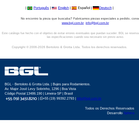
|
Português
|
English
|
Español |
Deutsch
|
No encontro la pieza que buscaba? Fabricamos piezas especiales a pedido, cons
www.bgl.com.br
info@bgl.com.br
Este catálogo fue hecho con el objetivo de evitar errores eventuales que puedan suceder. BGL se reserv
las especificaciones cuando sea necesario sin previo aviso.
Copyright © 2006-2026 Bertoloto & Grotta Ltda. Todos los derechos reservados.
BGL - Bertoloto & Grotta Ltda. | Bujes para Rodamientos.
Av. Major José Levy Sobrinho, 1296 | Boa Vista
Código Postal 13486.190 | Limeira-SP | Brasil
|
+55 (19) 99392.2793 |
info@bgl.com.br
Todos os Derechos Reservados
Desarrollo
Sphera