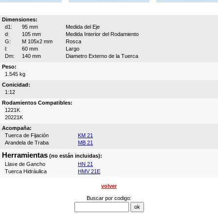
Dimensiones:
d1:
95 mm
Medida del Eje
d:
105 mm
Medida Interior del Rodamiento
G:
M 105x2 mm
Rosca
l:
60 mm
Largo
Dm:
140 mm
Diametro Externo de la Tuerca
Peso:
1.545 kg
Conicidad:
1:12
Rodamientos Compatibles:
1221K
20221K
Acompaña:
Tuerca de Fijación
KM 21
Arandela de Traba
MB 21
Herramientas
(no están incluidas):
Llave de Gancho
HN 21
Tuerca Hidráulica
HMV 21E
volver
Buscar por codigo: