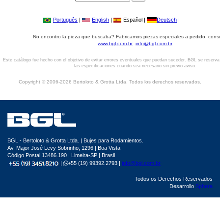
|
Português
|
English
|
Español |
Deutsch
|
No encontro la pieza que buscaba? Fabricamos piezas especiales a pedido, cons
www.bgl.com.br
info@bgl.com.br
Este catálogo fue hecho con el objetivo de evitar errores eventuales que puedan suceder. BGL se reserv
las especificaciones cuando sea necesario sin previo aviso.
Copyright © 2006-2026 Bertoloto & Grotta Ltda. Todos los derechos reservados.
BGL - Bertoloto & Grotta Ltda. | Bujes para Rodamientos.
Av. Major José Levy Sobrinho, 1296 | Boa Vista
Código Postal 13486.190 | Limeira-SP | Brasil
|
+55 (19) 99392.2793 |
info@bgl.com.br
Todos os Derechos Reservados
Desarrollo
Sphera