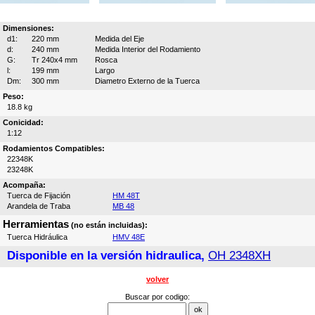
Dimensiones:
d1:
220 mm
Medida del Eje
d:
240 mm
Medida Interior del Rodamiento
G:
Tr 240x4 mm
Rosca
l:
199 mm
Largo
Dm:
300 mm
Diametro Externo de la Tuerca
Peso:
18.8 kg
Conicidad:
1:12
Rodamientos Compatibles:
22348K
23248K
Acompaña:
Tuerca de Fijación
HM 48T
Arandela de Traba
MB 48
Herramientas
(no están incluidas):
Tuerca Hidráulica
HMV 48E
Disponible en la versión hidraulica,
OH 2348XH
volver
Buscar por codigo: