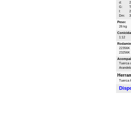
d:
G:
T
l:
Dm:
Peso:
26 kg
Conicida
1:12
Rodamie
22356K
23256K
Acompa
Tuerca d
Arandel
Herram
Tuerca H
Dispo