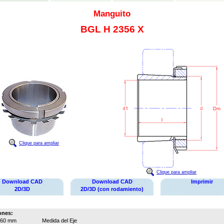
Manguito
BGL H 2356 X
Clique para ampliar
Clique para ampliar
Download CAD
Download CAD
Imprimir
2D/3D
2D/3D (con rodamiento)
ones:
260 mm
Medida del Eje