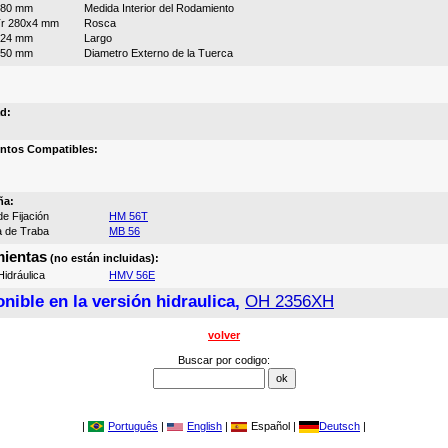
280 mm
Medida Interior del Rodamiento
r 280x4 mm
Rosca
224 mm
Largo
350 mm
Diametro Externo de la Tuerca
d:
ntos Compatibles:
ña:
e Fijación
HM 56T
a de Traba
MB 56
ientas
(no están incluidas):
idráulica
HMV 56E
nible en la versión hidraulica,
OH 2356XH
volver
Buscar por codigo:
|
Português
|
English
|
Español |
Deutsch
|