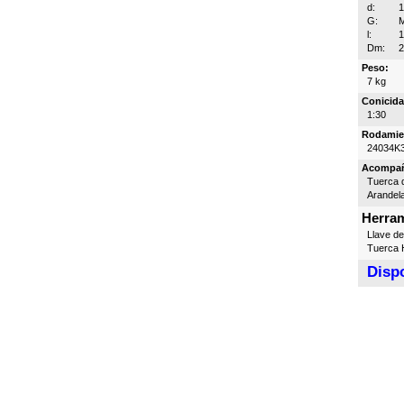
d:
G:
l:
Dm:
Peso:
7 kg
Conicida
1:30
Rodamie
24034K
Acompa
Tuerca d
Arandel
Herram
Llave d
Tuerca H
Dispo