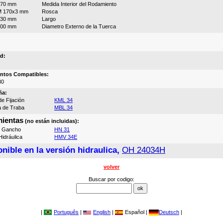
170 mm
Medida Interior del Rodamiento
M 170x3 mm
Rosca
130 mm
Largo
200 mm
Diametro Externo de la Tuerca
d:
ntos Compatibles:
30
ña:
e Fijación
KML 34
a de Traba
MBL 34
ientas
(no están incluidas):
e Gancho
HN 31
idráulica
HMV 34E
nible en la versión hidraulica,
OH 24034H
volver
Buscar por codigo:
|
Português
|
English
|
Español |
Deutsch
|