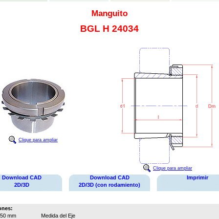
Manguito
BGL H 24034
Clique para ampliar
Clique para ampliar
Download CAD
Download CAD
Imprimir
2D/3D
2D/3D (con rodamiento)
ones:
150 mm
Medida del Eje