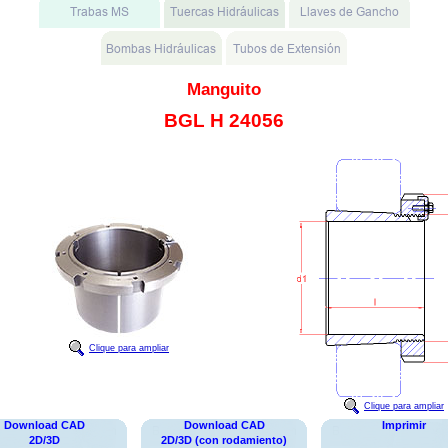
Manguito
BGL H 24056
Clique para ampliar
Clique para ampliar
Download CAD
Download CAD
Imprimir
2D/3D
2D/3D (con rodamiento)