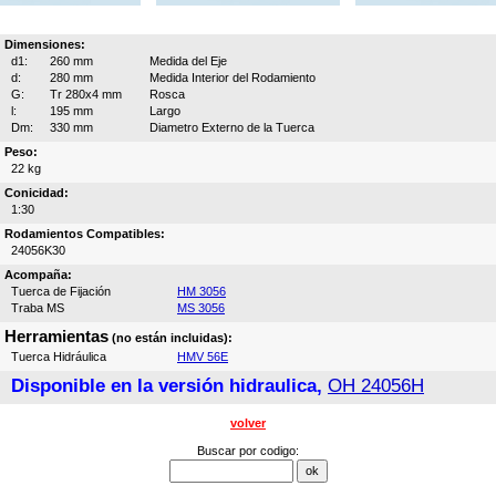
Dimensiones:
d1:
260 mm
Medida del Eje
d:
280 mm
Medida Interior del Rodamiento
G:
Tr 280x4 mm
Rosca
l:
195 mm
Largo
Dm:
330 mm
Diametro Externo de la Tuerca
Peso:
22 kg
Conicidad:
1:30
Rodamientos Compatibles:
24056K30
Acompaña:
Tuerca de Fijación
HM 3056
Traba MS
MS 3056
Herramientas
(no están incluidas):
Tuerca Hidráulica
HMV 56E
Disponible en la versión hidraulica,
OH 24056H
volver
Buscar por codigo: