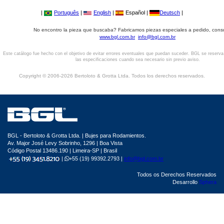
|
Português
|
English
|
Español |
Deutsch
|
No encontro la pieza que buscaba? Fabricamos piezas especiales a pedido, cons
www.bgl.com.br
info@bgl.com.br
Este catálogo fue hecho con el objetivo de evitar errores eventuales que puedan suceder. BGL se reserv
las especificaciones cuando sea necesario sin previo aviso.
Copyright © 2006-2026 Bertoloto & Grotta Ltda. Todos los derechos reservados.
BGL - Bertoloto & Grotta Ltda. | Bujes para Rodamientos.
Av. Major José Levy Sobrinho, 1296 | Boa Vista
Código Postal 13486.190 | Limeira-SP | Brasil
|
+55 (19) 99392.2793 |
info@bgl.com.br
Todos os Derechos Reservados
Desarrollo
Sphera