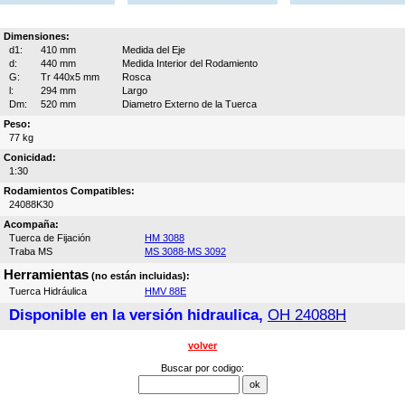
Dimensiones:
d1:
410 mm
Medida del Eje
d:
440 mm
Medida Interior del Rodamiento
G:
Tr 440x5 mm
Rosca
l:
294 mm
Largo
Dm:
520 mm
Diametro Externo de la Tuerca
Peso:
77 kg
Conicidad:
1:30
Rodamientos Compatibles:
24088K30
Acompaña:
Tuerca de Fijación
HM 3088
Traba MS
MS 3088-MS 3092
Herramientas
(no están incluidas):
Tuerca Hidráulica
HMV 88E
Disponible en la versión hidraulica,
OH 24088H
volver
Buscar por codigo: