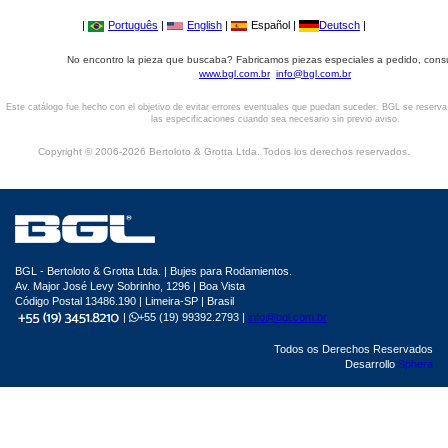
|
Português
|
English
|
Español |
Deutsch
|
No encontro la pieza que buscaba? Fabricamos piezas especiales a pedido, cons
www.bgl.com.br
info@bgl.com.br
Este catálogo fue hecho con el objetivo de evitar errores eventuales que puedan suceder. BGL se reserv
las especificaciones cuando sea necesario sin previo aviso.
Copyright © 2006-2026 Bertoloto & Grotta Ltda. Todos los derechos reservados.
BGL - Bertoloto & Grotta Ltda. | Bujes para Rodamientos.
Av. Major José Levy Sobrinho, 1296 | Boa Vista
Código Postal 13486.190 | Limeira-SP | Brasil
|
+55 (19) 99392.2793 |
info@bgl.com.br
Todos os Derechos Reservados
Desarrollo
Sphera