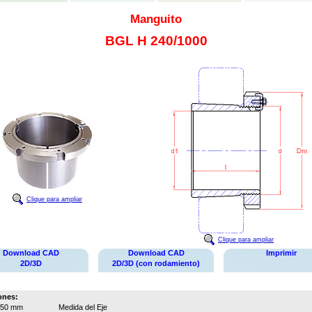
Manguito
BGL H 240/1000
Clique para ampliar
Clique para ampliar
Download CAD
Download CAD
Imprimir
2D/3D
2D/3D (con rodamiento)
ones:
950 mm
Medida del Eje