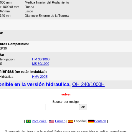
1000 mm
Medida Interior del Rodamiento
r 1000x8 mm
Rosca
562 mm
Largo
1140 mm
Diametro Externo de la Tuerca
d:
ntos Compatibles:
0K30
ña:
e Fijación
HM 30/1000
MS
MS 30/1000
ientas
(no están incluidas):
idráulica
HMV 200E
nible en la versión hidraulica,
OH 240/1000H
volver
Buscar por codigo:
|
Português
|
English
|
Español |
Deutsch
|
No encontro la pieza que buscaba? Fabricamos piezas especiales a pedido, consultenos.