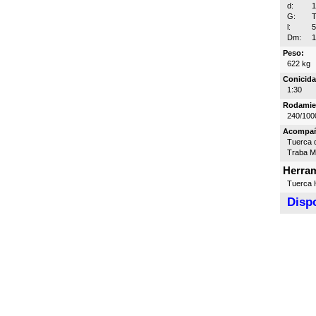
d:
G:
T
l:
Dm:
Peso:
622 kg
Conicida
1:30
Rodamie
240/100
Acompa
Tuerca d
Traba 
Herram
Tuerca H
Dispo