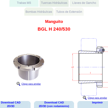
Manguito
BGL H 240/530
Clique para ampliar
Clique para ampliar
Download CAD
Download CAD
Imprimir
2D/3D
2D/3D (con rodamiento)