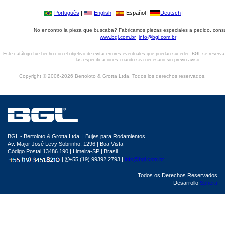
|
Português
|
English
|
Español |
Deutsch
|
No encontro la pieza que buscaba? Fabricamos piezas especiales a pedido, cons
www.bgl.com.br
info@bgl.com.br
Este catálogo fue hecho con el objetivo de evitar errores eventuales que puedan suceder. BGL se reserv
las especificaciones cuando sea necesario sin previo aviso.
Copyright © 2006-2026 Bertoloto & Grotta Ltda. Todos los derechos reservados.
BGL - Bertoloto & Grotta Ltda. | Bujes para Rodamientos.
Av. Major José Levy Sobrinho, 1296 | Boa Vista
Código Postal 13486.190 | Limeira-SP | Brasil
|
+55 (19) 99392.2793 |
info@bgl.com.br
Todos os Derechos Reservados
Desarrollo
Sphera