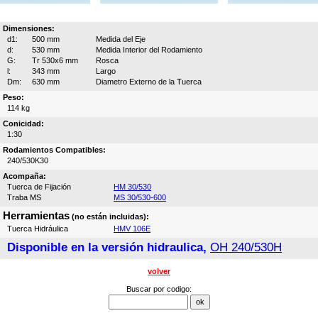
Dimensiones:
d1:
500 mm
Medida del Eje
d:
530 mm
Medida Interior del Rodamiento
G:
Tr 530x6 mm
Rosca
l:
343 mm
Largo
Dm:
630 mm
Diametro Externo de la Tuerca
Peso:
114 kg
Conicidad:
1:30
Rodamientos Compatibles:
240/530K30
Acompaña:
Tuerca de Fijación
HM 30/530
Traba MS
MS 30/530-600
Herramientas
(no están incluidas):
Tuerca Hidráulica
HMV 106E
Disponible en la versión hidraulica,
OH 240/530H
volver
Buscar por codigo: