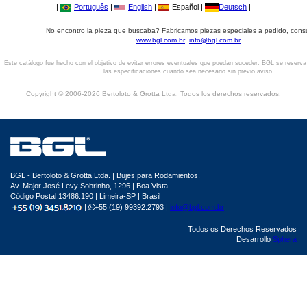
|
Português
|
English
|
Español |
Deutsch
|
No encontro la pieza que buscaba? Fabricamos piezas especiales a pedido, cons
www.bgl.com.br
info@bgl.com.br
Este catálogo fue hecho con el objetivo de evitar errores eventuales que puedan suceder. BGL se reserv
las especificaciones cuando sea necesario sin previo aviso.
Copyright © 2006-2026 Bertoloto & Grotta Ltda. Todos los derechos reservados.
BGL - Bertoloto & Grotta Ltda. | Bujes para Rodamientos.
Av. Major José Levy Sobrinho, 1296 | Boa Vista
Código Postal 13486.190 | Limeira-SP | Brasil
|
+55 (19) 99392.2793 |
info@bgl.com.br
Todos os Derechos Reservados
Desarrollo
Sphera