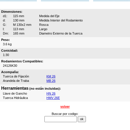
Dimensiones:
d1:
115 mm
Medida del Eje
d:
130 mm
Medida Interior del Rodamiento
G:
M 130x2 mm
Rosca
l:
113 mm
Largo
Dm:
165 mm
Diametro Externo de la Tuerca
Peso:
3.6 kg
Conicidad:
1:30
Rodamientos Compatibles:
24126K30
Acompaña:
Tuerca de Fijación
KM 26
Arandela de Traba
MB 26
Herramientas
(no están incluidas):
Llave de Gancho
HN 26
Tuerca Hidráulica
HMV 26E
volver
Buscar por codigo: