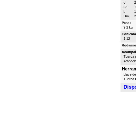
d:
G:
T
l:
Dm:
Peso:
9.2 kg
Conicida
1:12
Rodamie
Acompa
Tuerca d
Arandel
Herram
Llave d
Tuerca H
Dispo