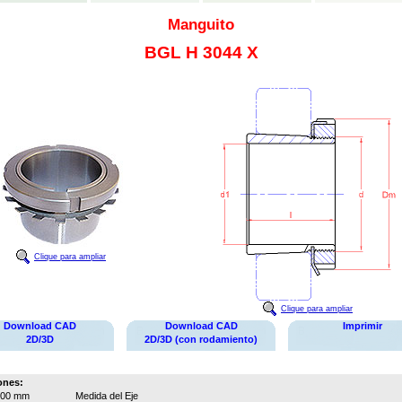
Manguito
BGL H 3044 X
Clique para ampliar
Clique para ampliar
Download CAD
Download CAD
Imprimir
2D/3D
2D/3D (con rodamiento)
ones:
200 mm
Medida del Eje