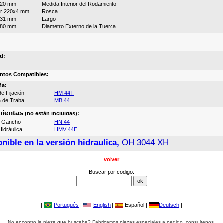
220 mm
Medida Interior del Rodamiento
r 220x4 mm
Rosca
131 mm
Largo
280 mm
Diametro Externo de la Tuerca
d:
ntos Compatibles:
ña:
e Fijación
HM 44T
a de Traba
MB 44
ientas
(no están incluidas):
e Gancho
HN 44
idráulica
HMV 44E
nible en la versión hidraulica,
OH 3044 XH
volver
Buscar por codigo:
|
Português
|
English
|
Español |
Deutsch
|
No encontro la pieza que buscaba? Fabricamos piezas especiales a pedido, consultenos.