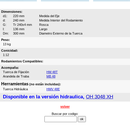
Dimensiones:
d1:
220 mm
Medida del Eje
d:
240 mm
Medida Interior del Rodamiento
G:
Tr 240x4 mm
Rosca
l:
136 mm
Largo
Dm:
300 mm
Diametro Externo de la Tuerca
Peso:
13 kg
Conicidad:
1:12
Rodamientos Compatibles:
Acompaña:
Tuerca de Fijación
HM 48T
Arandela de Traba
MB 48
Herramientas
(no están incluidas):
Tuerca Hidráulica
HMV 48E
Disponible en la versión hidraulica,
OH 3048 XH
volver
Buscar por codigo: