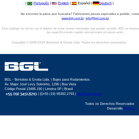
|
Português
|
English
|
Español |
Deutsch
|
No encontro la pieza que buscaba? Fabricamos piezas especiales a pedido, cons
www.bgl.com.br
info@bgl.com.br
Este catálogo fue hecho con el objetivo de evitar errores eventuales que puedan suceder. BGL se reserv
las especificaciones cuando sea necesario sin previo aviso.
Copyright © 2006-2026 Bertoloto & Grotta Ltda. Todos los derechos reservados.
BGL - Bertoloto & Grotta Ltda. | Bujes para Rodamientos.
Av. Major José Levy Sobrinho, 1296 | Boa Vista
Código Postal 13486.190 | Limeira-SP | Brasil
|
+55 (19) 99392.2793 |
info@bgl.com.br
Todos os Derechos Reservados
Desarrollo
Sphera