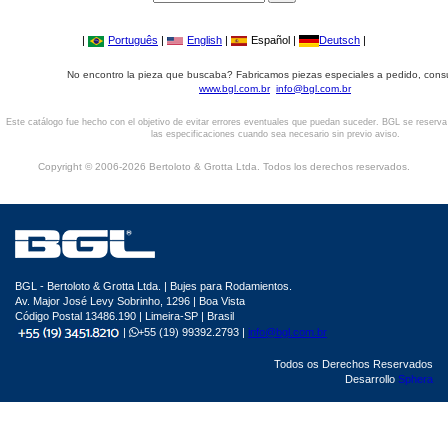
|
Português
|
English
|
Español |
Deutsch
|
No encontro la pieza que buscaba? Fabricamos piezas especiales a pedido, cons
www.bgl.com.br
info@bgl.com.br
Este catálogo fue hecho con el objetivo de evitar errores eventuales que puedan suceder. BGL se reserv
las especificaciones cuando sea necesario sin previo aviso.
Copyright © 2006-2026 Bertoloto & Grotta Ltda. Todos los derechos reservados.
BGL - Bertoloto & Grotta Ltda. | Bujes para Rodamientos.
Av. Major José Levy Sobrinho, 1296 | Boa Vista
Código Postal 13486.190 | Limeira-SP | Brasil
|
+55 (19) 99392.2793 |
info@bgl.com.br
Todos os Derechos Reservados
Desarrollo
Sphera