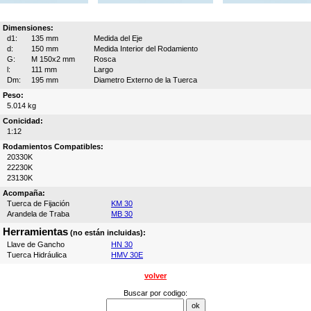
Dimensiones:
d1:
135 mm
Medida del Eje
d:
150 mm
Medida Interior del Rodamiento
G:
M 150x2 mm
Rosca
l:
111 mm
Largo
Dm:
195 mm
Diametro Externo de la Tuerca
Peso:
5.014 kg
Conicidad:
1:12
Rodamientos Compatibles:
20330K
22230K
23130K
Acompaña:
Tuerca de Fijación
KM 30
Arandela de Traba
MB 30
Herramientas
(no están incluidas):
Llave de Gancho
HN 30
Tuerca Hidráulica
HMV 30E
volver
Buscar por codigo: