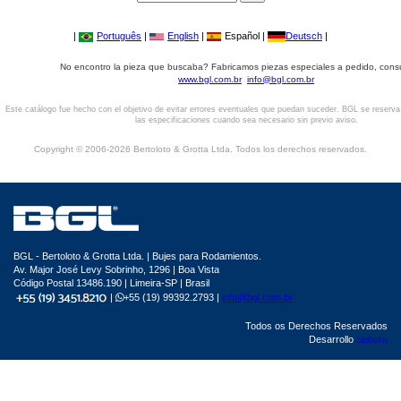
|
Português
|
English
|
Español |
Deutsch
|
No encontro la pieza que buscaba? Fabricamos piezas especiales a pedido, cons
www.bgl.com.br
info@bgl.com.br
Este catálogo fue hecho con el objetivo de evitar errores eventuales que puedan suceder. BGL se reserv
las especificaciones cuando sea necesario sin previo aviso.
Copyright © 2006-2026 Bertoloto & Grotta Ltda. Todos los derechos reservados.
BGL - Bertoloto & Grotta Ltda. | Bujes para Rodamientos.
Av. Major José Levy Sobrinho, 1296 | Boa Vista
Código Postal 13486.190 | Limeira-SP | Brasil
|
+55 (19) 99392.2793 |
info@bgl.com.br
Todos os Derechos Reservados
Desarrollo
Sphera