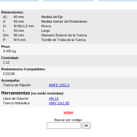
Dimensiones:
d1:
60 mm
Medida del Eje
d:
65 mm
Medida Interior del Rodamiento
G:
M 65x1,5 mm
Rosca
l:
50 mm
Largo
Dm:
85 mm
Diametro Externo de la Tuerca
P:
M 6 mm
Tornillo de Traba de la Tuerca
Peso:
0.435 kg
Conicidad:
1:12
Rodamientos Compatibles:
C2213K
Acompaña:
Tuerca de Fijación
KMFE 13X1.5
Herramientas
(no están incluidas):
Llave de Gancho
HN 13
Tuerca Hidráulica
HMV 13x1.5E
volver
Buscar por codigo: