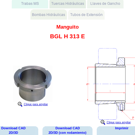
Manguito
BGL H 313 E
Clique para ampliar
Clique para ampliar
Download CAD
Download CAD
Imprimir
2D/3D
2D/3D (con rodamiento)