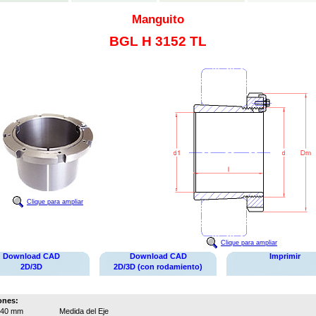
Manguito
BGL H 3152 TL
Clique para ampliar
Clique para ampliar
Download CAD
Download CAD
Imprimir
2D/3D
2D/3D (con rodamiento)
ones:
240 mm
Medida del Eje