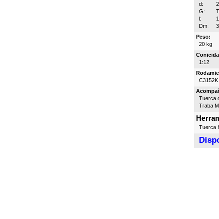
d:
G:
T
l:
Dm:
Peso:
20 kg
Conicida
1:12
Rodamie
C3152K
Acompa
Tuerca d
Traba 
Herram
Tuerca H
Dispo