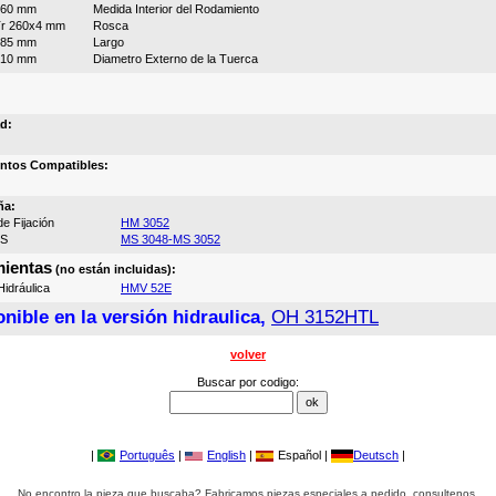
260 mm
Medida Interior del Rodamiento
r 260x4 mm
Rosca
185 mm
Largo
310 mm
Diametro Externo de la Tuerca
d:
ntos Compatibles:
ña:
e Fijación
HM 3052
MS
MS 3048-MS 3052
ientas
(no están incluidas):
idráulica
HMV 52E
nible en la versión hidraulica,
OH 3152HTL
volver
Buscar por codigo:
|
Português
|
English
|
Español |
Deutsch
|
No encontro la pieza que buscaba? Fabricamos piezas especiales a pedido, consultenos.