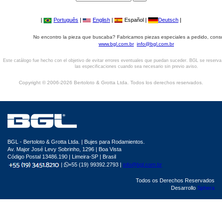
|
Português
|
English
|
Español |
Deutsch
|
No encontro la pieza que buscaba? Fabricamos piezas especiales a pedido, cons
www.bgl.com.br
info@bgl.com.br
Este catálogo fue hecho con el objetivo de evitar errores eventuales que puedan suceder. BGL se reserv
las especificaciones cuando sea necesario sin previo aviso.
Copyright © 2006-2026 Bertoloto & Grotta Ltda. Todos los derechos reservados.
BGL - Bertoloto & Grotta Ltda. | Bujes para Rodamientos.
Av. Major José Levy Sobrinho, 1296 | Boa Vista
Código Postal 13486.190 | Limeira-SP | Brasil
|
+55 (19) 99392.2793 |
info@bgl.com.br
Todos os Derechos Reservados
Desarrollo
Sphera