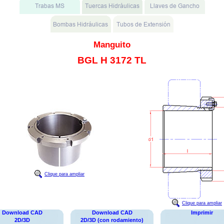
Manguito
BGL H 3172 TL
Clique para ampliar
Clique para ampliar
Download CAD
Download CAD
Imprimir
2D/3D
2D/3D (con rodamiento)