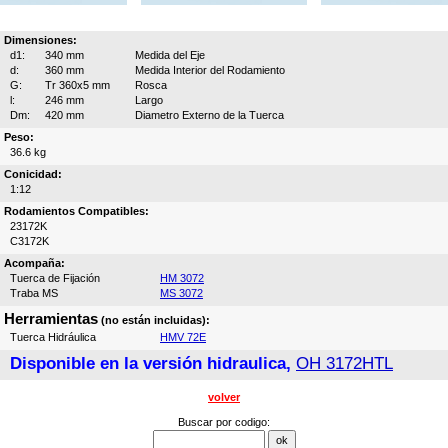
Dimensiones:
d1:
340 mm
Medida del Eje
d:
360 mm
Medida Interior del Rodamiento
G:
Tr 360x5 mm
Rosca
l:
246 mm
Largo
Dm:
420 mm
Diametro Externo de la Tuerca
Peso:
36.6 kg
Conicidad:
1:12
Rodamientos Compatibles:
23172K
C3172K
Acompaña:
Tuerca de Fijación
HM 3072
Traba MS
MS 3072
Herramientas
(no están incluidas):
Tuerca Hidráulica
HMV 72E
Disponible en la versión hidraulica,
OH 3172HTL
volver
Buscar por codigo: