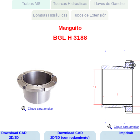
Manguito
BGL H 3188
Clique para ampliar
Clique para ampliar
Download CAD
Download CAD
Imprimir
2D/3D
2D/3D (con rodamiento)