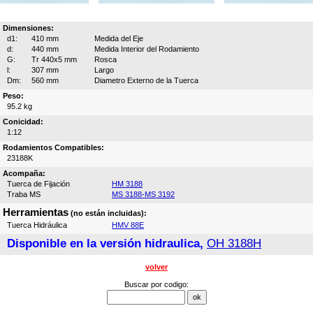
Dimensiones:
d1:
410 mm
Medida del Eje
d:
440 mm
Medida Interior del Rodamiento
G:
Tr 440x5 mm
Rosca
l:
307 mm
Largo
Dm:
560 mm
Diametro Externo de la Tuerca
Peso:
95.2 kg
Conicidad:
1:12
Rodamientos Compatibles:
23188K
Acompaña:
Tuerca de Fijación
HM 3188
Traba MS
MS 3188-MS 3192
Herramientas
(no están incluidas):
Tuerca Hidráulica
HMV 88E
Disponible en la versión hidraulica,
OH 3188H
volver
Buscar por codigo: