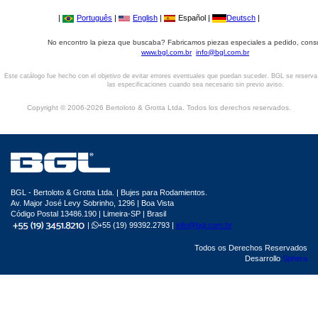
|
Português
|
English
|
Español |
Deutsch
|
No encontro la pieza que buscaba? Fabricamos piezas especiales a pedido, cons
www.bgl.com.br
info@bgl.com.br
Este catálogo fue hecho con el objetivo de evitar errores eventuales que puedan suceder. BGL se reserv
las especificaciones cuando sea necesario sin previo aviso.
Copyright © 2006-2026 Bertoloto & Grotta Ltda. Todos los derechos reservados.
BGL - Bertoloto & Grotta Ltda. | Bujes para Rodamientos.
Av. Major José Levy Sobrinho, 1296 | Boa Vista
Código Postal 13486.190 | Limeira-SP | Brasil
|
+55 (19) 99392.2793 |
info@bgl.com.br
Todos os Derechos Reservados
Desarrollo
Sphera