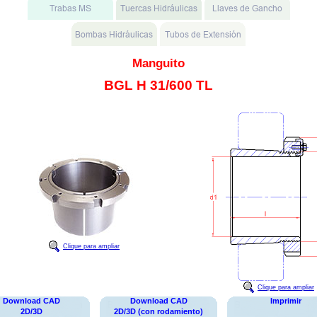
Manguito
BGL H 31/600 TL
Clique para ampliar
Clique para ampliar
Download CAD
Download CAD
Imprimir
2D/3D
2D/3D (con rodamiento)