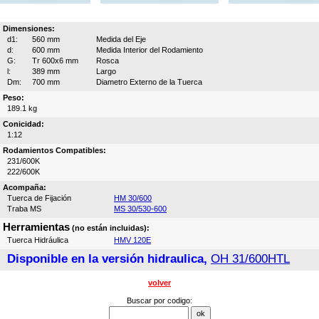
Dimensiones:
d1:
560 mm
Medida del Eje
d:
600 mm
Medida Interior del Rodamiento
G:
Tr 600x6 mm
Rosca
l:
389 mm
Largo
Dm:
700 mm
Diametro Externo de la Tuerca
Peso:
189.1 kg
Conicidad:
1:12
Rodamientos Compatibles:
231/600K
222/600K
Acompaña:
Tuerca de Fijación
HM 30/600
Traba MS
MS 30/530-600
Herramientas
(no están incluidas):
Tuerca Hidráulica
HMV 120E
Disponible en la versión hidraulica,
OH 31/600HTL
volver
Buscar por codigo: