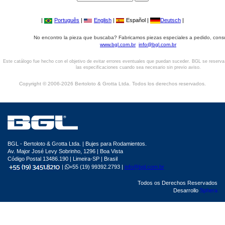
|
Português
|
English
|
Español |
Deutsch
|
No encontro la pieza que buscaba? Fabricamos piezas especiales a pedido, cons
www.bgl.com.br
info@bgl.com.br
Este catálogo fue hecho con el objetivo de evitar errores eventuales que puedan suceder. BGL se reserv
las especificaciones cuando sea necesario sin previo aviso.
Copyright © 2006-2026 Bertoloto & Grotta Ltda. Todos los derechos reservados.
BGL - Bertoloto & Grotta Ltda. | Bujes para Rodamientos.
Av. Major José Levy Sobrinho, 1296 | Boa Vista
Código Postal 13486.190 | Limeira-SP | Brasil
|
+55 (19) 99392.2793 |
info@bgl.com.br
Todos os Derechos Reservados
Desarrollo
Sphera