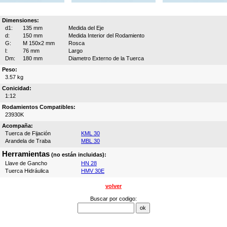
Dimensiones:
d1:
135 mm
Medida del Eje
d:
150 mm
Medida Interior del Rodamiento
G:
M 150x2 mm
Rosca
l:
76 mm
Largo
Dm:
180 mm
Diametro Externo de la Tuerca
Peso:
3.57 kg
Conicidad:
1:12
Rodamientos Compatibles:
23930K
Acompaña:
Tuerca de Fijación
KML 30
Arandela de Traba
MBL 30
Herramientas
(no están incluidas):
Llave de Gancho
HN 28
Tuerca Hidráulica
HMV 30E
volver
Buscar por codigo: