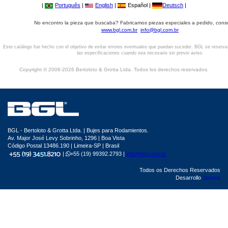
|
Português
|
English
|
Español |
Deutsch
|
No encontro la pieza que buscaba? Fabricamos piezas especiales a pedido, cons
www.bgl.com.br
info@bgl.com.br
Este catálogo fue hecho con el objetivo de evitar errores eventuales que puedan suceder. BGL se reserv
las especificaciones cuando sea necesario sin previo aviso.
Copyright © 2006-2026 Bertoloto & Grotta Ltda. Todos los derechos reservados.
BGL - Bertoloto & Grotta Ltda. | Bujes para Rodamientos.
Av. Major José Levy Sobrinho, 1296 | Boa Vista
Código Postal 13486.190 | Limeira-SP | Brasil
|
+55 (19) 99392.2793 |
info@bgl.com.br
Todos os Derechos Reservados
Desarrollo
Sphera