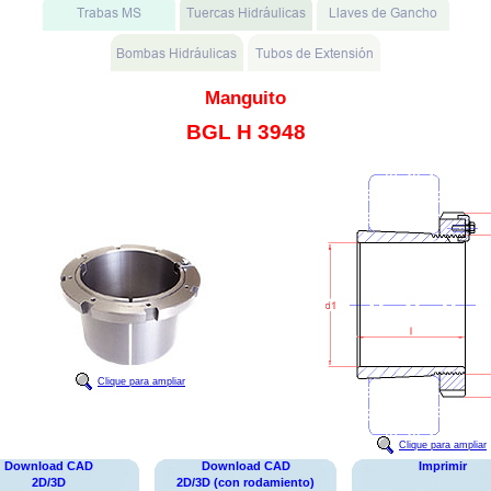
Manguito
BGL H 3948
Clique para ampliar
Clique para ampliar
Download CAD
Download CAD
Imprimir
2D/3D
2D/3D (con rodamiento)