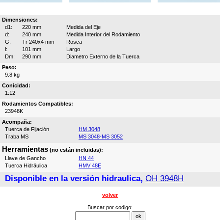
Dimensiones:
d1:
220 mm
Medida del Eje
d:
240 mm
Medida Interior del Rodamiento
G:
Tr 240x4 mm
Rosca
l:
101 mm
Largo
Dm:
290 mm
Diametro Externo de la Tuerca
Peso:
9.8 kg
Conicidad:
1:12
Rodamientos Compatibles:
23948K
Acompaña:
Tuerca de Fijación
HM 3048
Traba MS
MS 3048-MS 3052
Herramientas
(no están incluidas):
Llave de Gancho
HN 44
Tuerca Hidráulica
HMV 48E
Disponible en la versión hidraulica,
OH 3948H
volver
Buscar por codigo: