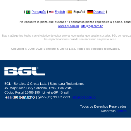
|
Português
|
English
|
Español |
Deutsch
|
No encontro la pieza que buscaba? Fabricamos piezas especiales a pedido, cons
www.bgl.com.br
info@bgl.com.br
Este catálogo fue hecho con el objetivo de evitar errores eventuales que puedan suceder. BGL se reserv
las especificaciones cuando sea necesario sin previo aviso.
Copyright © 2006-2026 Bertoloto & Grotta Ltda. Todos los derechos reservados.
BGL - Bertoloto & Grotta Ltda. | Bujes para Rodamientos.
Av. Major José Levy Sobrinho, 1296 | Boa Vista
Código Postal 13486.190 | Limeira-SP | Brasil
|
+55 (19) 99392.2793 |
info@bgl.com.br
Todos os Derechos Reservados
Desarrollo
Sphera