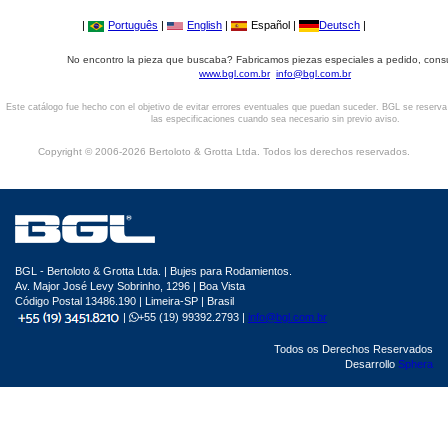
|
Português
|
English
|
Español |
Deutsch
|
No encontro la pieza que buscaba? Fabricamos piezas especiales a pedido, cons
www.bgl.com.br
info@bgl.com.br
Este catálogo fue hecho con el objetivo de evitar errores eventuales que puedan suceder. BGL se reserv
las especificaciones cuando sea necesario sin previo aviso.
Copyright © 2006-2026 Bertoloto & Grotta Ltda. Todos los derechos reservados.
BGL - Bertoloto & Grotta Ltda. | Bujes para Rodamientos.
Av. Major José Levy Sobrinho, 1296 | Boa Vista
Código Postal 13486.190 | Limeira-SP | Brasil
|
+55 (19) 99392.2793 |
info@bgl.com.br
Todos os Derechos Reservados
Desarrollo
Sphera