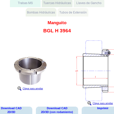
Manguito
BGL H 3964
Clique para ampliar
Clique para ampliar
Download CAD
Download CAD
Imprimir
2D/3D
2D/3D (con rodamiento)