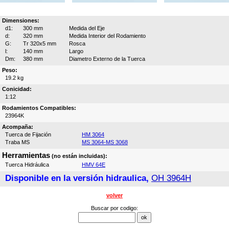
Dimensiones:
d1:
300 mm
Medida del Eje
d:
320 mm
Medida Interior del Rodamiento
G:
Tr 320x5 mm
Rosca
l:
140 mm
Largo
Dm:
380 mm
Diametro Externo de la Tuerca
Peso:
19.2 kg
Conicidad:
1:12
Rodamientos Compatibles:
23964K
Acompaña:
Tuerca de Fijación
HM 3064
Traba MS
MS 3064-MS 3068
Herramientas
(no están incluidas):
Tuerca Hidráulica
HMV 64E
Disponible en la versión hidraulica,
OH 3964H
volver
Buscar por codigo: