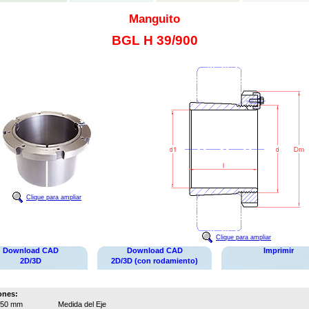
Manguito
BGL H 39/900
Clique para ampliar
Clique para ampliar
Download CAD
Download CAD
Imprimir
2D/3D
2D/3D (con rodamiento)
ones:
850 mm
Medida del Eje