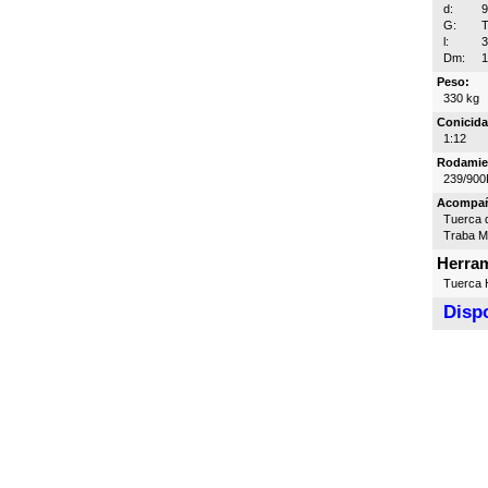
d:
G:
T
l:
Dm:
Peso:
330 kg
Conicida
1:12
Rodamie
239/900
Acompa
Tuerca d
Traba 
Herram
Tuerca H
Dispo