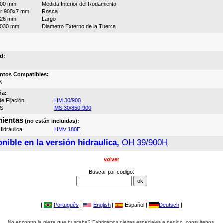
900 mm
Medida Interior del Rodamiento
r 900x7 mm
Rosca
326 mm
Largo
1030 mm
Diametro Externo de la Tuerca
d:
ntos Compatibles:
K
ña:
e Fijación
HM 30/900
MS
MS 30/850-900
ientas
(no están incluidas):
idráulica
HMV 180E
nible en la versión hidraulica,
OH 39/900H
volver
Buscar por codigo:
|
Português
|
English
|
Español |
Deutsch
|
No encontro la pieza que buscaba? Fabricamos piezas especiales a pedido, consultenos.