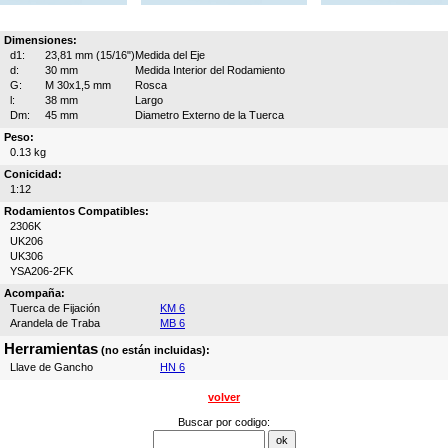
Dimensiones:
d1:
23,81 mm (15/16")
Medida del Eje
d:
30 mm
Medida Interior del Rodamiento
G:
M 30x1,5 mm
Rosca
l:
38 mm
Largo
Dm:
45 mm
Diametro Externo de la Tuerca
Peso:
0.13 kg
Conicidad:
1:12
Rodamientos Compatibles:
2306K
UK206
UK306
YSA206-2FK
Acompaña:
Tuerca de Fijación
KM 6
Arandela de Traba
MB 6
Herramientas
(no están incluidas):
Llave de Gancho
HN 6
volver
Buscar por codigo: