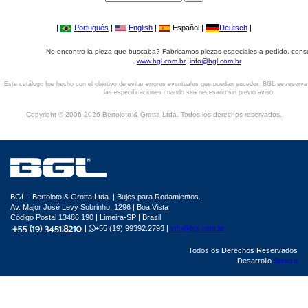
|
Português
|
English
|
Español |
Deutsch
|
No encontro la pieza que buscaba? Fabricamos piezas especiales a pedido, cons
www.bgl.com.br
info@bgl.com.br
Este catálogo fue hecho con el objetivo de evitar errores eventuales que puedan suceder. BGL se reserv
las especificaciones cuando sea necesario sin previo aviso.
Copyright © 2006-2026 Bertoloto & Grotta Ltda. Todos los derechos reservados.
BGL - Bertoloto & Grotta Ltda. | Bujes para Rodamientos.
Av. Major José Levy Sobrinho, 1296 | Boa Vista
Código Postal 13486.190 | Limeira-SP | Brasil
|
+55 (19) 99392.2793 |
info@bgl.com.br
Todos os Derechos Reservados
Desarrollo
Sphera