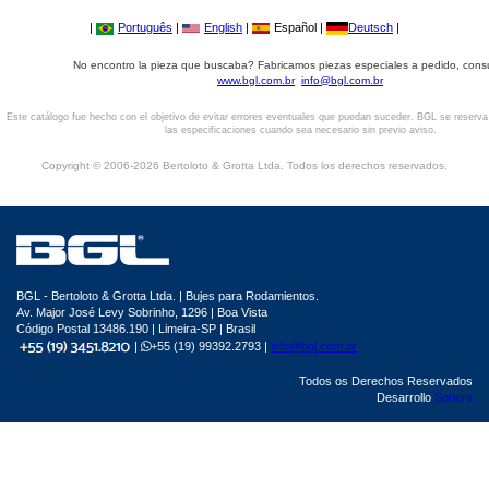
|
Português
|
English
|
Español |
Deutsch
|
No encontro la pieza que buscaba? Fabricamos piezas especiales a pedido, cons
www.bgl.com.br
info@bgl.com.br
Este catálogo fue hecho con el objetivo de evitar errores eventuales que puedan suceder. BGL se reserv
las especificaciones cuando sea necesario sin previo aviso.
Copyright © 2006-2026 Bertoloto & Grotta Ltda. Todos los derechos reservados.
BGL - Bertoloto & Grotta Ltda. | Bujes para Rodamientos.
Av. Major José Levy Sobrinho, 1296 | Boa Vista
Código Postal 13486.190 | Limeira-SP | Brasil
|
+55 (19) 99392.2793 |
info@bgl.com.br
Todos os Derechos Reservados
Desarrollo
Sphera