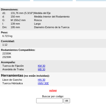
Dimensiones:
d1:
131,76 mm (5.3/16")
Medida del Eje
d:
150 mm
Medida Interior del Rodamiento
G:
M 150x2 mm
Rosca
l:
139 mm
Largo
Dm:
195 mm
Diametro Externo de la Tuerca
Peso:
6.723 kg
Conicidad:
1:12
Rodamientos Compatibles:
22330K
23230K
Acompaña:
Tuerca de Fijación
KM 30
Arandela de Traba
MB 30
Herramientas
(no están incluidas):
Llave de Gancho
HN 30
Tuerca Hidráulica
HMV 30E
volver
Buscar por codigo: