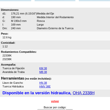
Dimensiones:
d1:
176,21 mm (6.15/16")
Medida del Eje
d:
190 mm
Medida Interior del Rodamiento
G:
M 190x3 mm
Rosca
l:
169 mm
Largo
Dm:
240 mm
Diametro Externo de la Tuerca
Peso:
12.6 kg
Conicidad:
1:12
Rodamientos Compatibles:
22338K
23238K
Acompaña:
Tuerca de Fijación
KM 38
Arandela de Traba
MB 38
Herramientas
(no están incluidas):
Llave de Gancho
HN 38
Tuerca Hidráulica
HMV 38E
Disponible en la versión hidraulica,
OHA 2338H
volver
Buscar por codigo: