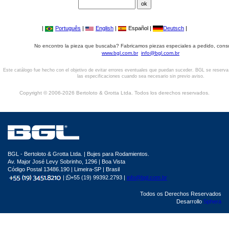
|
Português
|
English
|
Español |
Deutsch
|
No encontro la pieza que buscaba? Fabricamos piezas especiales a pedido, cons
www.bgl.com.br
info@bgl.com.br
Este catálogo fue hecho con el objetivo de evitar errores eventuales que puedan suceder. BGL se reserv
las especificaciones cuando sea necesario sin previo aviso.
Copyright © 2006-2026 Bertoloto & Grotta Ltda. Todos los derechos reservados.
BGL - Bertoloto & Grotta Ltda. | Bujes para Rodamientos.
Av. Major José Levy Sobrinho, 1296 | Boa Vista
Código Postal 13486.190 | Limeira-SP | Brasil
|
+55 (19) 99392.2793 |
info@bgl.com.br
Todos os Derechos Reservados
Desarrollo
Sphera