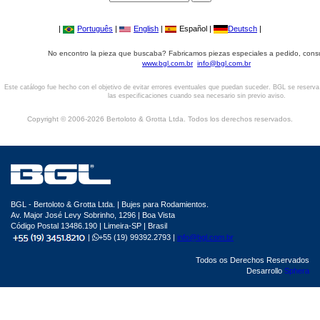
|
Português
|
English
|
Español |
Deutsch
|
No encontro la pieza que buscaba? Fabricamos piezas especiales a pedido, cons
www.bgl.com.br
info@bgl.com.br
Este catálogo fue hecho con el objetivo de evitar errores eventuales que puedan suceder. BGL se reserv
las especificaciones cuando sea necesario sin previo aviso.
Copyright © 2006-2026 Bertoloto & Grotta Ltda. Todos los derechos reservados.
BGL - Bertoloto & Grotta Ltda. | Bujes para Rodamientos.
Av. Major José Levy Sobrinho, 1296 | Boa Vista
Código Postal 13486.190 | Limeira-SP | Brasil
|
+55 (19) 99392.2793 |
info@bgl.com.br
Todos os Derechos Reservados
Desarrollo
Sphera