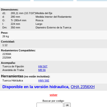
Dimensiones:
d1:
265,11 mm (10.7/16")
Medida del Eje
d:
280 mm
Medida Interior del Rodamiento
G:
Tr 280x4 mm
Rosca
l:
224 mm
Largo
Dm:
350 mm
Diametro Externo de la Tuerca
Peso:
26 kg
Conicidad:
1:12
Rodamientos Compatibles:
22356K
23256K
Acompaña:
Tuerca de Fijación
HM 56T
Arandela de Traba
MB 56
Herramientas
(no están incluidas):
Tuerca Hidráulica
HMV 56E
Disponible en la versión hidraulica,
OHA 2356XH
volver
Buscar por codigo: