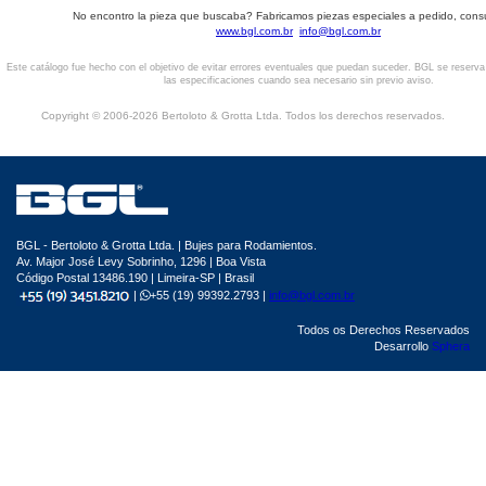
No encontro la pieza que buscaba? Fabricamos piezas especiales a pedido, cons
www.bgl.com.br
info@bgl.com.br
Este catálogo fue hecho con el objetivo de evitar errores eventuales que puedan suceder. BGL se reserv
las especificaciones cuando sea necesario sin previo aviso.
Copyright © 2006-2026 Bertoloto & Grotta Ltda. Todos los derechos reservados.
BGL - Bertoloto & Grotta Ltda. | Bujes para Rodamientos.
Av. Major José Levy Sobrinho, 1296 | Boa Vista
Código Postal 13486.190 | Limeira-SP | Brasil
|
+55 (19) 99392.2793 |
info@bgl.com.br
Todos os Derechos Reservados
Desarrollo
Sphera