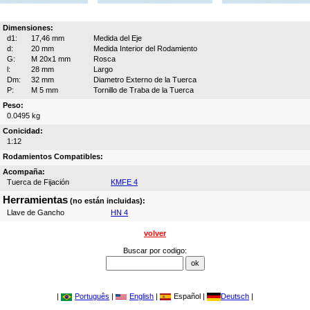
Dimensiones:
d1:
17,46 mm
Medida del Eje
d:
20 mm
Medida Interior del Rodamiento
G:
M 20x1 mm
Rosca
l:
28 mm
Largo
Dm:
32 mm
Diametro Externo de la Tuerca
P:
M 5 mm
Tornillo de Traba de la Tuerca
Peso:
0.0495 kg
Conicidad:
1:12
Rodamientos Compatibles:
Acompaña:
Tuerca de Fijación
KMFE 4
Herramientas
(no están incluidas):
Llave de Gancho
HN 4
volver
Buscar por codigo:
|
Português
|
English
|
Español |
Deutsch
|