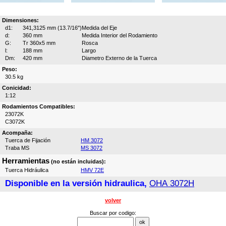
Dimensiones:
d1:
341,3125 mm (13.7/16")
Medida del Eje
d:
360 mm
Medida Interior del Rodamiento
G:
Tr 360x5 mm
Rosca
l:
188 mm
Largo
Dm:
420 mm
Diametro Externo de la Tuerca
Peso:
30.5 kg
Conicidad:
1:12
Rodamientos Compatibles:
23072K
C3072K
Acompaña:
Tuerca de Fijación
HM 3072
Traba MS
MS 3072
Herramientas
(no están incluidas):
Tuerca Hidráulica
HMV 72E
Disponible en la versión hidraulica,
OHA 3072H
volver
Buscar por codigo: