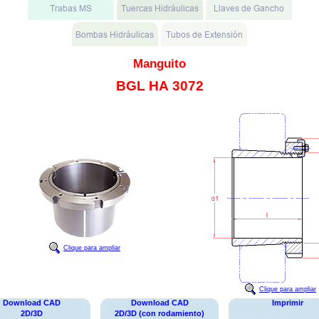
Manguito
BGL HA 3072
Clique para ampliar
Clique para ampliar
Download CAD
Download CAD
Imprimir
2D/3D
2D/3D (con rodamiento)