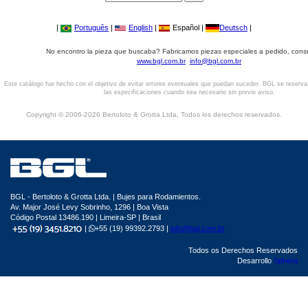
|
Português
|
English
|
Español |
Deutsch
|
No encontro la pieza que buscaba? Fabricamos piezas especiales a pedido, cons
www.bgl.com.br
info@bgl.com.br
Este catálogo fue hecho con el objetivo de evitar errores eventuales que puedan suceder. BGL se reserv
las especificaciones cuando sea necesario sin previo aviso.
Copyright © 2006-2026 Bertoloto & Grotta Ltda. Todos los derechos reservados.
BGL - Bertoloto & Grotta Ltda. | Bujes para Rodamientos.
Av. Major José Levy Sobrinho, 1296 | Boa Vista
Código Postal 13486.190 | Limeira-SP | Brasil
|
+55 (19) 99392.2793 |
info@bgl.com.br
Todos os Derechos Reservados
Desarrollo
Sphera