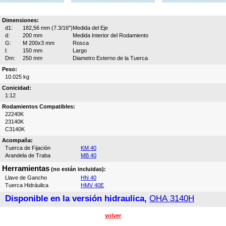
Dimensiones:
d1:
182,56 mm (7.3/16")
Medida del Eje
d:
200 mm
Medida Interior del Rodamiento
G:
M 200x3 mm
Rosca
l:
150 mm
Largo
Dm:
250 mm
Diametro Externo de la Tuerca
Peso:
10.025 kg
Conicidad:
1:12
Rodamientos Compatibles:
22240K
23140K
C3140K
Acompaña:
Tuerca de Fijación
KM 40
Arandela de Traba
MB 40
Herramientas
(no están incluidas):
Llave de Gancho
HN 40
Tuerca Hidráulica
HMV 40E
Disponible en la versión hidraulica,
OHA 3140H
volver