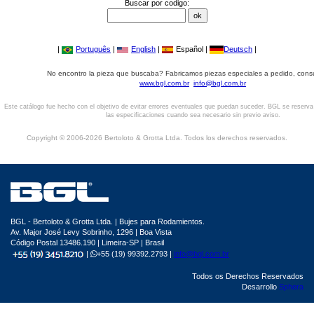
Buscar por codigo:
|
Português
|
English
|
Español |
Deutsch
|
No encontro la pieza que buscaba? Fabricamos piezas especiales a pedido, cons
www.bgl.com.br
info@bgl.com.br
Este catálogo fue hecho con el objetivo de evitar errores eventuales que puedan suceder. BGL se reserv
las especificaciones cuando sea necesario sin previo aviso.
Copyright © 2006-2026 Bertoloto & Grotta Ltda. Todos los derechos reservados.
BGL - Bertoloto & Grotta Ltda. | Bujes para Rodamientos.
Av. Major José Levy Sobrinho, 1296 | Boa Vista
Código Postal 13486.190 | Limeira-SP | Brasil
|
+55 (19) 99392.2793 |
info@bgl.com.br
Todos os Derechos Reservados
Desarrollo
Sphera