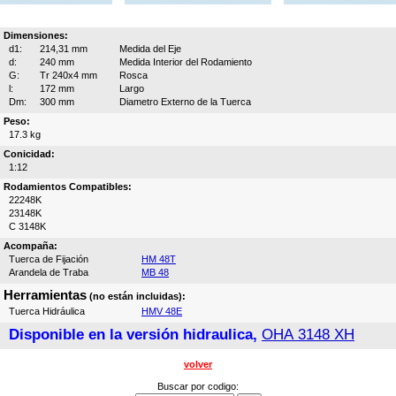
Dimensiones:
d1:
214,31 mm
Medida del Eje
d:
240 mm
Medida Interior del Rodamiento
G:
Tr 240x4 mm
Rosca
l:
172 mm
Largo
Dm:
300 mm
Diametro Externo de la Tuerca
Peso:
17.3 kg
Conicidad:
1:12
Rodamientos Compatibles:
22248K
23148K
C 3148K
Acompaña:
Tuerca de Fijación
HM 48T
Arandela de Traba
MB 48
Herramientas
(no están incluidas):
Tuerca Hidráulica
HMV 48E
Disponible en la versión hidraulica,
OHA 3148 XH
volver
Buscar por codigo: