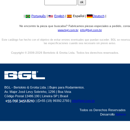
|
Português
|
English
|
Español |
Deutsch
|
No encontro la pieza que buscaba? Fabricamos piezas especiales a pedido, cons
www.bgl.com.br
info@bgl.com.br
Este catálogo fue hecho con el objetivo de evitar errores eventuales que puedan suceder. BGL se reserv
las especificaciones cuando sea necesario sin previo aviso.
Copyright © 2006-2026 Bertoloto & Grotta Ltda. Todos los derechos reservados.
BGL - Bertoloto & Grotta Ltda. | Bujes para Rodamientos.
Av. Major José Levy Sobrinho, 1296 | Boa Vista
Código Postal 13486.190 | Limeira-SP | Brasil
|
+55 (19) 99392.2793 |
info@bgl.com.br
Todos os Derechos Reservados
Desarrollo
Sphera