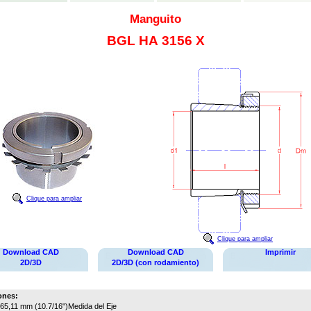
Manguito
BGL HA 3156 X
Clique para ampliar
Clique para ampliar
Download CAD
Download CAD
Imprimir
2D/3D
2D/3D (con rodamiento)
ones:
65,11 mm (10.7/16")
Medida del Eje