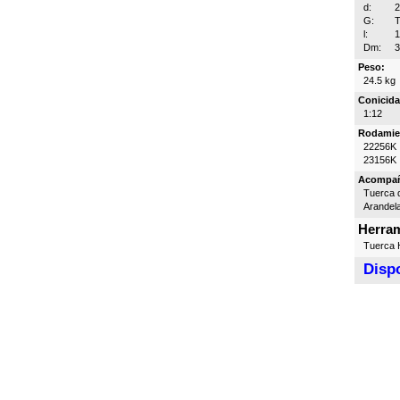
d:
G:
T
l:
Dm:
Peso:
24.5 kg
Conicida
1:12
Rodamie
22256K
23156K
Acompa
Tuerca d
Arandel
Herram
Tuerca H
Dispo