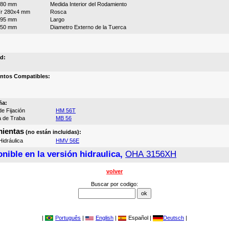
280 mm
Medida Interior del Rodamiento
r 280x4 mm
Rosca
195 mm
Largo
350 mm
Diametro Externo de la Tuerca
d:
ntos Compatibles:
ña:
e Fijación
HM 56T
a de Traba
MB 56
ientas
(no están incluidas):
idráulica
HMV 56E
nible en la versión hidraulica,
OHA 3156XH
volver
Buscar por codigo:
|
Português
|
English
|
Español |
Deutsch
|