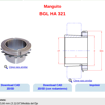
Manguito
BGL HA 321
Clique para ampliar
Clique para ampliar
Download CAD
Download CAD
Imprimir
2D/3D
2D/3D (con rodamiento)
ones:
3,66 mm (3.11/16")
Medida del Eje