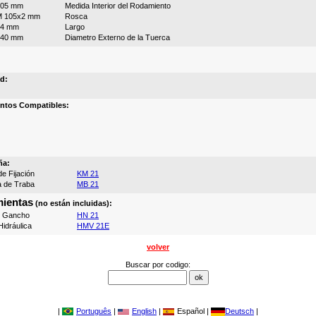
105 mm
Medida Interior del Rodamiento
M 105x2 mm
Rosca
74 mm
Largo
140 mm
Diametro Externo de la Tuerca
d:
ntos Compatibles:
ña:
e Fijación
KM 21
a de Traba
MB 21
ientas
(no están incluidas):
e Gancho
HN 21
idráulica
HMV 21E
volver
Buscar por codigo:
|
Português
|
English
|
Español |
Deutsch
|