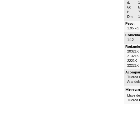
d:
G:
l:
Dm:
Peso:
1.95 kg
Conicida
1:12
Rodamie
20321K
21321K
2221K
22221K
Acompa
Tuerca d
Arandel
Herram
Llave d
Tuerca H