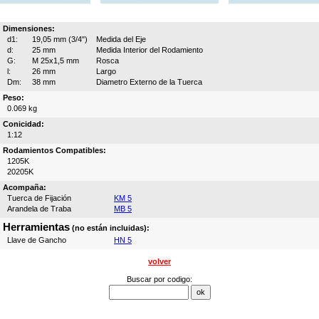
Dimensiones:
d1:
19,05 mm (3/4")
Medida del Eje
d:
25 mm
Medida Interior del Rodamiento
G:
M 25x1,5 mm
Rosca
l:
26 mm
Largo
Dm:
38 mm
Diametro Externo de la Tuerca
Peso:
0.069 kg
Conicidad:
1:12
Rodamientos Compatibles:
1205K
20205K
Acompaña:
Tuerca de Fijación
KM 5
Arandela de Traba
MB 5
Herramientas
(no están incluidas):
Llave de Gancho
HN 5
volver
Buscar por codigo: