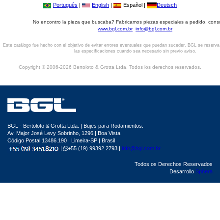
|
Português
|
English
|
Español |
Deutsch
|
No encontro la pieza que buscaba? Fabricamos piezas especiales a pedido, cons
www.bgl.com.br
info@bgl.com.br
Este catálogo fue hecho con el objetivo de evitar errores eventuales que puedan suceder. BGL se reserv
las especificaciones cuando sea necesario sin previo aviso.
Copyright © 2006-2026 Bertoloto & Grotta Ltda. Todos los derechos reservados.
BGL - Bertoloto & Grotta Ltda. | Bujes para Rodamientos.
Av. Major José Levy Sobrinho, 1296 | Boa Vista
Código Postal 13486.190 | Limeira-SP | Brasil
|
+55 (19) 99392.2793 |
info@bgl.com.br
Todos os Derechos Reservados
Desarrollo
Sphera