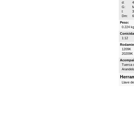
d:
G:
M
l:
Dm:
Peso:
0.224 k
Conicida
1:12
Rodamie
1209K
20209K
Acompa
Tuerca d
Arandel
Herram
Llave d