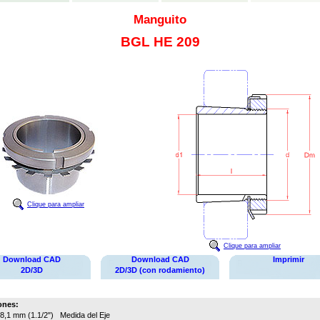
Manguito
BGL HE 209
Clique para ampliar
Clique para ampliar
Download CAD
Download CAD
Imprimir
2D/3D
2D/3D (con rodamiento)
ones:
8,1 mm (1.1/2")
Medida del Eje