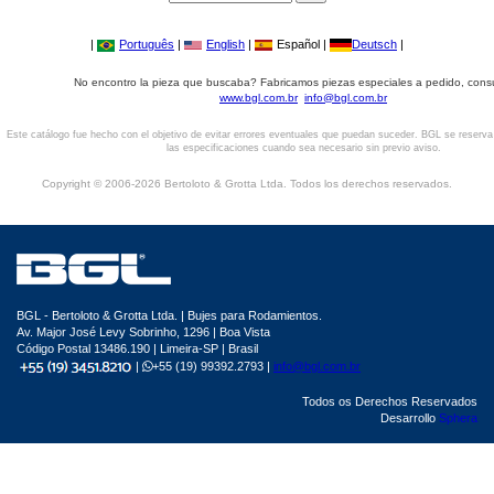
|
Português
|
English
|
Español |
Deutsch
|
No encontro la pieza que buscaba? Fabricamos piezas especiales a pedido, cons
www.bgl.com.br
info@bgl.com.br
Este catálogo fue hecho con el objetivo de evitar errores eventuales que puedan suceder. BGL se reserv
las especificaciones cuando sea necesario sin previo aviso.
Copyright © 2006-2026 Bertoloto & Grotta Ltda. Todos los derechos reservados.
BGL - Bertoloto & Grotta Ltda. | Bujes para Rodamientos.
Av. Major José Levy Sobrinho, 1296 | Boa Vista
Código Postal 13486.190 | Limeira-SP | Brasil
|
+55 (19) 99392.2793 |
info@bgl.com.br
Todos os Derechos Reservados
Desarrollo
Sphera