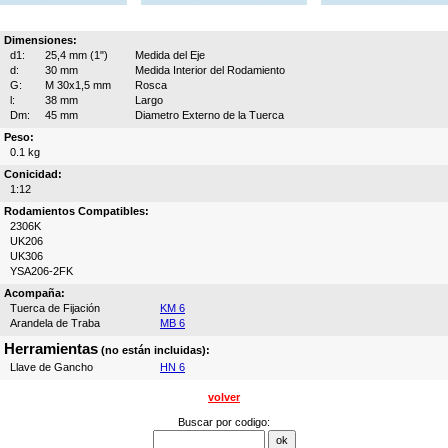
Dimensiones:
d1:
25,4 mm (1")
Medida del Eje
d:
30 mm
Medida Interior del Rodamiento
G:
M 30x1,5 mm
Rosca
l:
38 mm
Largo
Dm:
45 mm
Diametro Externo de la Tuerca
Peso:
0.1 kg
Conicidad:
1:12
Rodamientos Compatibles:
2306K
UK206
UK306
YSA206-2FK
Acompaña:
Tuerca de Fijación
KM 6
Arandela de Traba
MB 6
Herramientas
(no están incluidas):
Llave de Gancho
HN 6
volver
Buscar por codigo: