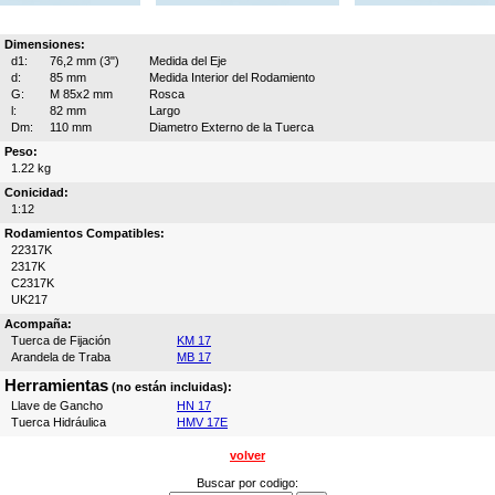
Dimensiones:
d1:
76,2 mm (3")
Medida del Eje
d:
85 mm
Medida Interior del Rodamiento
G:
M 85x2 mm
Rosca
l:
82 mm
Largo
Dm:
110 mm
Diametro Externo de la Tuerca
Peso:
1.22 kg
Conicidad:
1:12
Rodamientos Compatibles:
22317K
2317K
C2317K
UK217
Acompaña:
Tuerca de Fijación
KM 17
Arandela de Traba
MB 17
Herramientas
(no están incluidas):
Llave de Gancho
HN 17
Tuerca Hidráulica
HMV 17E
volver
Buscar por codigo: