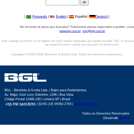
|
Português
|
English
|
Español |
Deutsch
|
No encontro la pieza que buscaba? Fabricamos piezas especiales a pedido, cons
www.bgl.com.br
info@bgl.com.br
Este catálogo fue hecho con el objetivo de evitar errores eventuales que puedan suceder. BGL se reserv
las especificaciones cuando sea necesario sin previo aviso.
Copyright © 2006-2026 Bertoloto & Grotta Ltda. Todos los derechos reservados.
BGL - Bertoloto & Grotta Ltda. | Bujes para Rodamientos.
Av. Major José Levy Sobrinho, 1296 | Boa Vista
Código Postal 13486.190 | Limeira-SP | Brasil
|
+55 (19) 99392.2793 |
info@bgl.com.br
Todos os Derechos Reservados
Desarrollo
Sphera