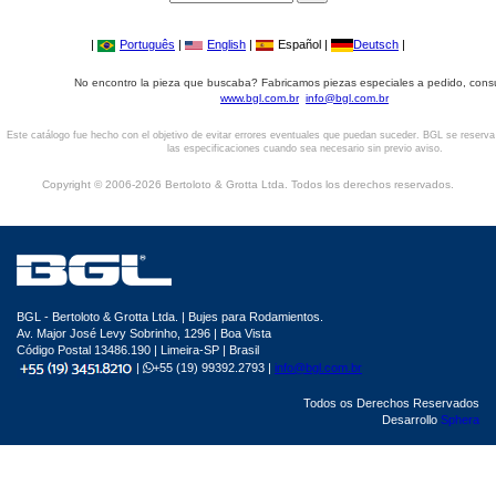
|
Português
|
English
|
Español |
Deutsch
|
No encontro la pieza que buscaba? Fabricamos piezas especiales a pedido, cons
www.bgl.com.br
info@bgl.com.br
Este catálogo fue hecho con el objetivo de evitar errores eventuales que puedan suceder. BGL se reserv
las especificaciones cuando sea necesario sin previo aviso.
Copyright © 2006-2026 Bertoloto & Grotta Ltda. Todos los derechos reservados.
BGL - Bertoloto & Grotta Ltda. | Bujes para Rodamientos.
Av. Major José Levy Sobrinho, 1296 | Boa Vista
Código Postal 13486.190 | Limeira-SP | Brasil
|
+55 (19) 99392.2793 |
info@bgl.com.br
Todos os Derechos Reservados
Desarrollo
Sphera