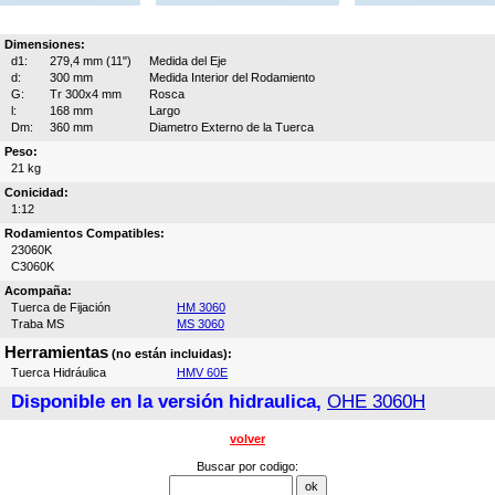
Dimensiones:
d1:
279,4 mm (11")
Medida del Eje
d:
300 mm
Medida Interior del Rodamiento
G:
Tr 300x4 mm
Rosca
l:
168 mm
Largo
Dm:
360 mm
Diametro Externo de la Tuerca
Peso:
21 kg
Conicidad:
1:12
Rodamientos Compatibles:
23060K
C3060K
Acompaña:
Tuerca de Fijación
HM 3060
Traba MS
MS 3060
Herramientas
(no están incluidas):
Tuerca Hidráulica
HMV 60E
Disponible en la versión hidraulica,
OHE 3060H
volver
Buscar por codigo: