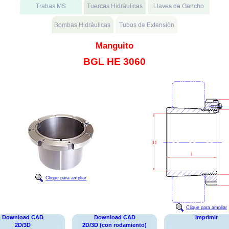
Manguito
BGL HE 3060
Clique para ampliar
Clique para ampliar
Download CAD
Download CAD
Imprimir
2D/3D
2D/3D (con rodamiento)