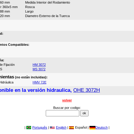
360 mm
Medida Interior del Rodamiento
r 360x5 mm
Rosca
188 mm
Largo
420 mm
Diametro Externo de la Tuerca
d:
ntos Compatibles:
ña:
e Fijación
HM 3072
MS
MS 3072
ientas
(no están incluidas):
idráulica
HMV 72E
nible en la versión hidraulica,
OHE 3072H
volver
Buscar por codigo:
|
Português
|
English
|
Español |
Deutsch
|