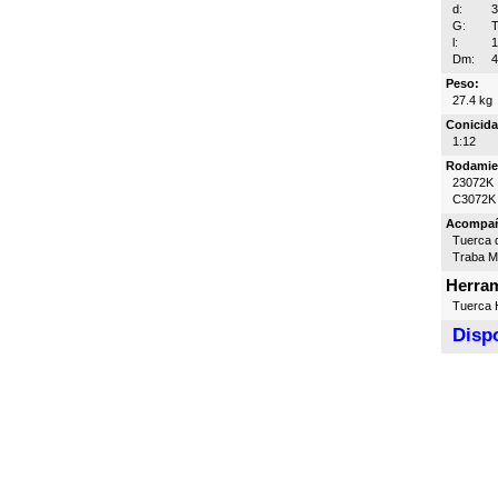
d:
G:
T
l:
Dm:
Peso:
27.4 kg
Conicida
1:12
Rodamie
23072K
C3072K
Acompa
Tuerca d
Traba 
Herram
Tuerca H
Dispo