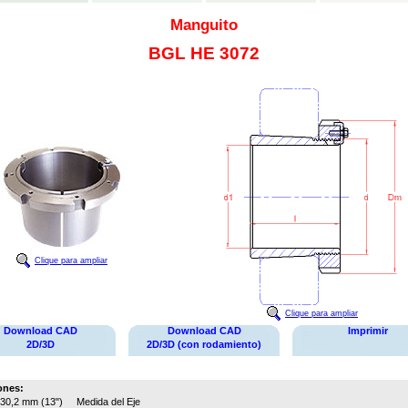
Manguito
BGL HE 3072
Clique para ampliar
Clique para ampliar
Download CAD
Download CAD
Imprimir
2D/3D
2D/3D (con rodamiento)
ones:
30,2 mm (13")
Medida del Eje