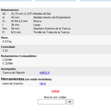
Dimensiones:
d1:
31,75 mm (1.1/4")
Medida del Eje
d:
40 mm
Medida Interior del Rodamiento
G:
M 40x1,5 mm
Rosca
l:
36 mm
Largo
Dm:
58 mm
Diametro Externo de la Tuerca
P:
M 6 mm
Tornillo de Traba de la Tuerca
Peso:
0.23 kg
Conicidad:
1:12
Rodamientos Compatibles:
C2208K
C 2208K
Acompaña:
Tuerca de Fijación
KMFE 8
Herramientas
(no están incluidas):
Llave de Gancho
HN 8
volver
Buscar por codigo: