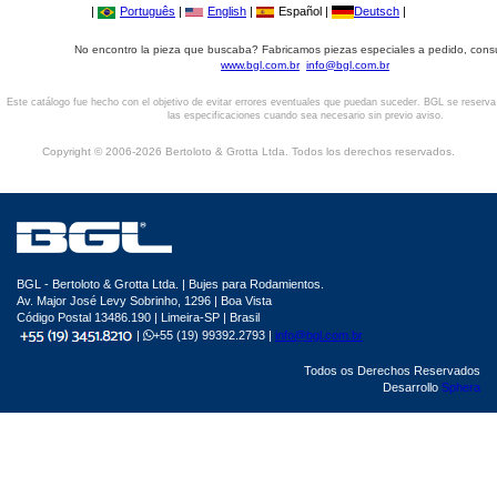
|
Português
|
English
|
Español |
Deutsch
|
No encontro la pieza que buscaba? Fabricamos piezas especiales a pedido, cons
www.bgl.com.br
info@bgl.com.br
Este catálogo fue hecho con el objetivo de evitar errores eventuales que puedan suceder. BGL se reserv
las especificaciones cuando sea necesario sin previo aviso.
Copyright © 2006-2026 Bertoloto & Grotta Ltda. Todos los derechos reservados.
BGL - Bertoloto & Grotta Ltda. | Bujes para Rodamientos.
Av. Major José Levy Sobrinho, 1296 | Boa Vista
Código Postal 13486.190 | Limeira-SP | Brasil
|
+55 (19) 99392.2793 |
info@bgl.com.br
Todos os Derechos Reservados
Desarrollo
Sphera