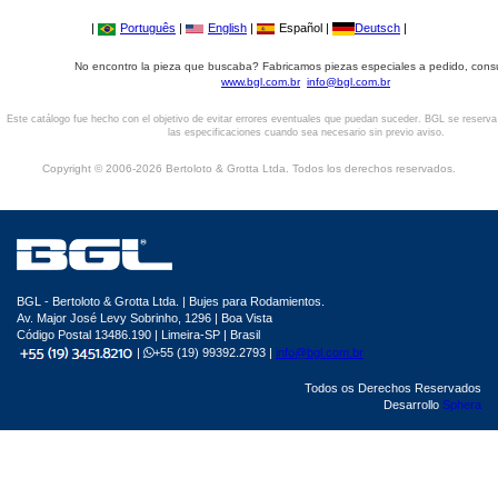
|
Português
|
English
|
Español |
Deutsch
|
No encontro la pieza que buscaba? Fabricamos piezas especiales a pedido, cons
www.bgl.com.br
info@bgl.com.br
Este catálogo fue hecho con el objetivo de evitar errores eventuales que puedan suceder. BGL se reserv
las especificaciones cuando sea necesario sin previo aviso.
Copyright © 2006-2026 Bertoloto & Grotta Ltda. Todos los derechos reservados.
BGL - Bertoloto & Grotta Ltda. | Bujes para Rodamientos.
Av. Major José Levy Sobrinho, 1296 | Boa Vista
Código Postal 13486.190 | Limeira-SP | Brasil
|
+55 (19) 99392.2793 |
info@bgl.com.br
Todos os Derechos Reservados
Desarrollo
Sphera