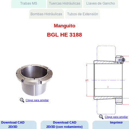
Manguito
BGL HE 3188
Clique para ampliar
Clique para ampliar
Download CAD
Download CAD
Imprimir
2D/3D
2D/3D (con rodamiento)