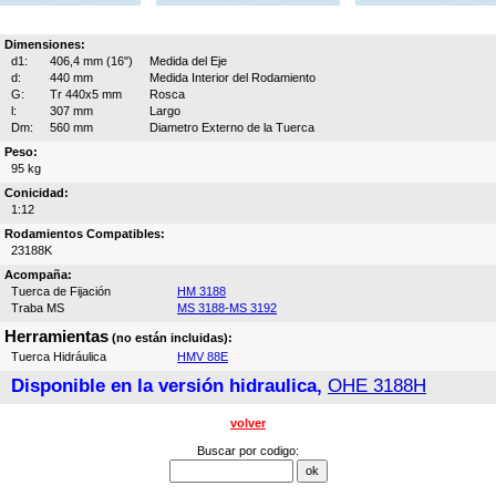
Dimensiones:
d1:
406,4 mm (16")
Medida del Eje
d:
440 mm
Medida Interior del Rodamiento
G:
Tr 440x5 mm
Rosca
l:
307 mm
Largo
Dm:
560 mm
Diametro Externo de la Tuerca
Peso:
95 kg
Conicidad:
1:12
Rodamientos Compatibles:
23188K
Acompaña:
Tuerca de Fijación
HM 3188
Traba MS
MS 3188-MS 3192
Herramientas
(no están incluidas):
Tuerca Hidráulica
HMV 88E
Disponible en la versión hidraulica,
OHE 3188H
volver
Buscar por codigo: