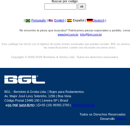
Buscar por codigo:
|
Português
|
English
|
Español |
Deutsch
|
No encontro la pieza que buscaba? Fabricamos piezas especiales a pedido, cons
www.bgl.com.br
info@bgl.com.br
Este catálogo fue hecho con el objetivo de evitar errores eventuales que puedan suceder. BGL se reserv
las especificaciones cuando sea necesario sin previo aviso.
Copyright © 2006-2026 Bertoloto & Grotta Ltda. Todos los derechos reservados.
BGL - Bertoloto & Grotta Ltda. | Bujes para Rodamientos.
Av. Major José Levy Sobrinho, 1296 | Boa Vista
Código Postal 13486.190 | Limeira-SP | Brasil
|
+55 (19) 99392.2793 |
info@bgl.com.br
Todos os Derechos Reservados
Desarrollo
Sphera