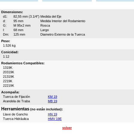
Dimensiones:
d1:
82,55 mm (3.1/4")
Medida del Eje
d:
95 mm
Medida Interior del Rodamiento
G:
M 95x2 mm
Rosca
l:
68 mm
Largo
Dm:
125 mm
Diametro Externo de la Tuerca
Peso:
1.526 kg
Conicidad:
1:12
Rodamientos Compatibles:
1319K
20319K
21319K
2219K
22219K
Acompaña:
Tuerca de Fijación
KM 19
Arandela de Traba
MB 19
Herramientas
(no están incluidas):
Llave de Gancho
HN 19
Tuerca Hidráulica
HMV 19E
volver